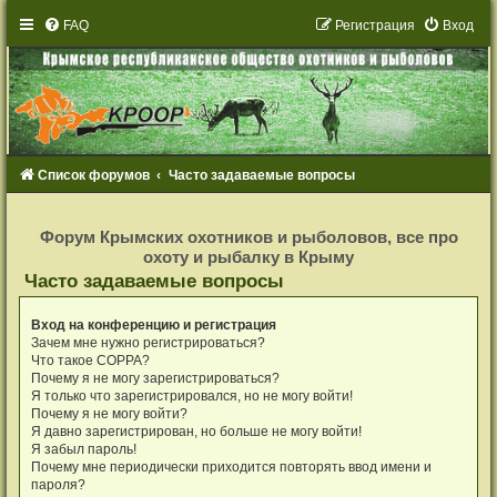
FAQ
Р
е
г
и
с
т
р
а
ц
и
я
Вход
Список форумов
Часто задаваемые вопросы
Р
е
Форум Крымских охотников и рыболовов, все про
г
охоту и рыбалку в Крыму
и
с
Часто задаваемые вопросы
т
р
а
Вход на конференцию и регистрация
ц
и
Зачем мне нужно регистрироваться?
я
Что такое COPPA?
Почему я не могу зарегистрироваться?
Я только что зарегистрировался, но не могу войти!
Почему я не могу войти?
Я давно зарегистрирован, но больше не могу войти!
Я забыл пароль!
Почему мне периодически приходится повторять ввод имени и
пароля?