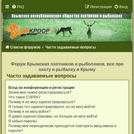
FAQ
Р
е
г
и
с
т
р
а
ц
и
я
Вход
Список форумов
Часто задаваемые вопросы
Р
е
Форум Крымских охотников и рыболовов, все про
г
охоту и рыбалку в Крыму
и
с
Часто задаваемые вопросы
т
р
а
Вход на конференцию и регистрация
ц
и
Зачем мне нужно регистрироваться?
я
Что такое COPPA?
Почему я не могу зарегистрироваться?
Я только что зарегистрировался, но не могу войти!
Почему я не могу войти?
Я давно зарегистрирован, но больше не могу войти!
Я забыл пароль!
Почему мне периодически приходится повторять ввод имени и
пароля?