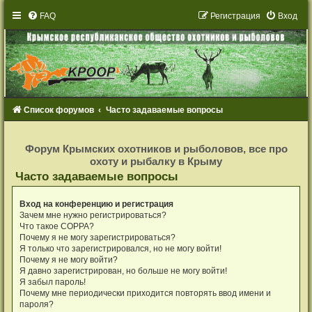
FAQ
Р
е
г
и
с
т
р
а
ц
и
я
Вход
Список форумов
Часто задаваемые вопросы
Р
е
Форум Крымских охотников и рыболовов, все про
г
охоту и рыбалку в Крыму
и
с
Часто задаваемые вопросы
т
р
а
Вход на конференцию и регистрация
ц
и
Зачем мне нужно регистрироваться?
я
Что такое COPPA?
Почему я не могу зарегистрироваться?
Я только что зарегистрировался, но не могу войти!
Почему я не могу войти?
Я давно зарегистрирован, но больше не могу войти!
Я забыл пароль!
Почему мне периодически приходится повторять ввод имени и
пароля?