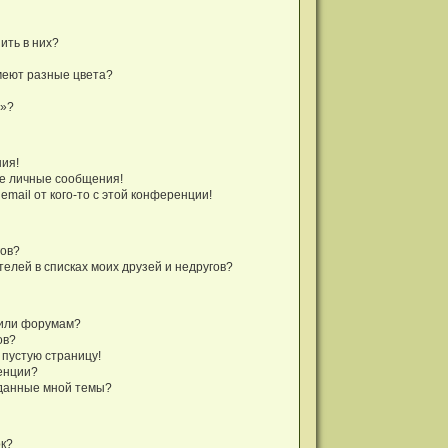
ить в них?
меют разные цвета?
а»?
ния!
е личные сообщения!
mail от кого-то с этой конференции!
гов?
телей в списках моих друзей и недругов?
 или форумам?
ов?
 пустую страницу!
енции?
зданные мной темы?
ок?