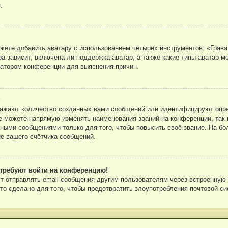
.
ете добавить аватару с использованием четырёх инструментов: «Грават
а зависит, включена ли поддержка аватар, а также какие типы аватар м
ратором конференции для выяснения причин.
?
ражают количество созданных вами сообщений или идентифицируют опр
е можете напрямую изменять наименования званий на конференции, так 
ными сообщениями только для того, чтобы повысить своё звание. На бо
е вашего счётчика сообщений.
я требуют войти на конференцию!
т отправлять email-сообщения другим пользователям через встроенную
то сделано для того, чтобы предотвратить злоупотребления почтовой с