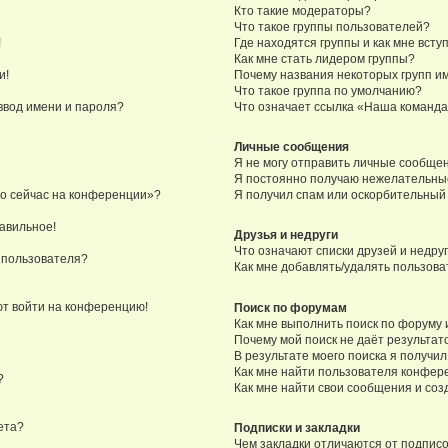
Кто такие модераторы?
Что такое группы пользователей?
!
Где находятся группы и как мне вступ
Как мне стать лидером группы?
и!
Почему названия некоторых групп и
Что такое группа по умолчанию?
ввод имени и пароля?
Что означает ссылка «Наша команд
Личные сообщения
Я не могу отправить личные сообще
Я постоянно получаю нежелательны
то сейчас на конференции»?
Я получил спам или оскорбительный e
равильное!
Друзья и недруги
Что означают списки друзей и недру
 пользователя?
Как мне добавлять/удалять пользова
уют войти на конференцию!
Поиск по форумам
Как мне выполнить поиск по форуму
Почему мой поиск не даёт результат
В результате моего поиска я получил
Как мне найти пользователя конфер
?
Как мне найти свои сообщения и со
ета?
Подписки и закладки
Чем закладки отличаются от подпис