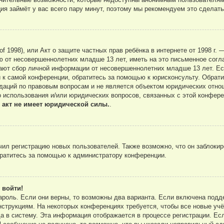
ация займёт у вас всего пару минут, поэтому мы рекомендуем это сделать
ct of 1998), или Акт о защите частных прав ребёнка в интернете от 1998 
ю от несовершеннолетних младше 13 лет, иметь на это письменное согл
ают сбор личной информации от несовершеннолетних младше 13 лет. Есл
 к самой конференции, обратитесь за помощью к юрисконсульту. Обрати
аций по правовым вопросам и не является объектом юридических отнош
о использования и/или юридических вопросов, связанных с этой конфере
 акт не имеет юридической силы.
.
л регистрацию новых пользователей. Также возможно, что он заблокир
братитесь за помощью к администратору конференции.
 войти!
ароль. Если они верны, то возможны два варианта. Если включена подд
нструкциям. На некоторых конференциях требуется, чтобы все новые уч
 в систему. Эта информация отображается в процессе регистрации. Ес