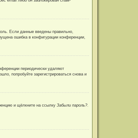
ес email либо он заблокирован спам-
роль. Если данные введены правильно,
опущена ошибка в конфигурации конференции,
конференции периодически удаляют
шло, попробуйте зарегистрироваться снова и
еренцию и щёлкните на ссылку
Забыли пароль?
.