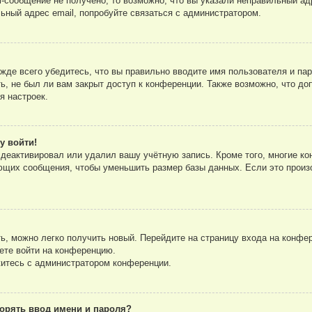
-сообщение не получено, то возможно, что вы указали неправильный адр
ьный адрес email, попробуйте связаться с администратором.
де всего убедитесь, что вы правильно вводите имя пользователя и па
ь, не был ли вам закрыт доступ к конференции. Также возможно, что д
я настроек.
у войти!
 деактивировал или удалил вашу учётную запись. Кроме того, многие 
ющих сообщения, чтобы уменьшить размер базы данных. Если это произо
ть, можно легко получить новый. Перейдите на страницу входа на конф
ете войти на конференцию.
житесь с администратором конференции.
орять ввод имени и пароля?