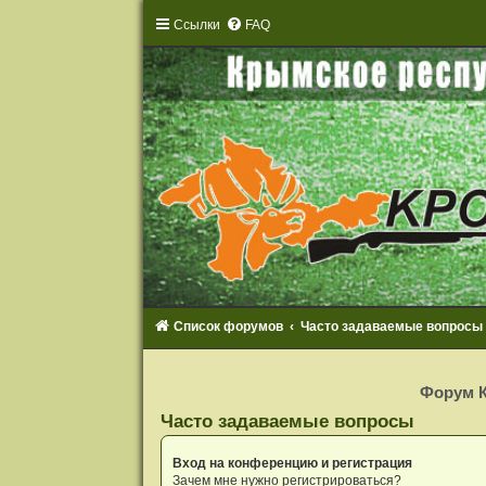
Ссылки
FAQ
Список форумов
Часто задаваемые вопросы
Р
е
Форум К
г
и
Часто задаваемые вопросы
с
т
р
Вход на конференцию и регистрация
а
Зачем мне нужно регистрироваться?
ц