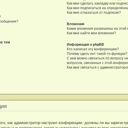
Как мне сделать закладку или подпи
Как мне подписаться на определён
Как мне отказаться от подписки?
?
сообщения?
Вложения
Какие вложения разрешены на этой
Как мне найти мои вложения?
ых тем
Информация о phpBB
Кто написал эту конференцию?
Почему здесь нет такой-то функции?
С кем можно связаться по вопросу н
вопросов, связанных с этой конфер
Как мне связаться с администратор
ция
 того, как администратор настроил конференцию: должны ли вы зарегист
лнительные возможности, которые недоступны анонимным пользователям: