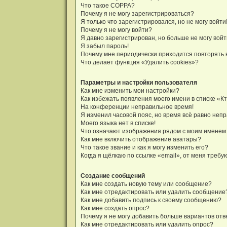
и
Что такое COPPA?
я
Почему я не могу зарегистрироваться?
Я только что зарегистрировался, но не могу войти
Почему я не могу войти?
Я давно зарегистрирован, но больше не могу войт
Я забыл пароль!
Почему мне периодически приходится повторять 
Что делает функция «Удалить cookies»?
Параметры и настройки пользователя
Как мне изменить мои настройки?
Как избежать появления моего имени в списке «К
На конференции неправильное время!
Я изменил часовой пояс, но время всё равно неп
Моего языка нет в списке!
Что означают изображения рядом с моим именем
Как мне включить отображение аватары?
Что такое звание и как я могу изменить его?
Когда я щёлкаю по ссылке «email», от меня треб
Создание сообщений
Как мне создать новую тему или сообщение?
Как мне отредактировать или удалить сообщение
Как мне добавить подпись к своему сообщению?
Как мне создать опрос?
Почему я не могу добавить больше вариантов отв
Как мне отредактировать или удалить опрос?