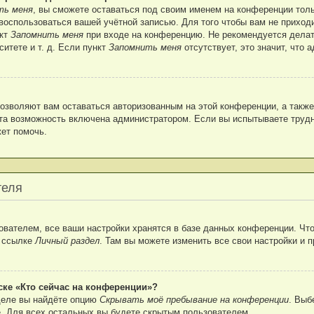
ть меня
, вы сможете оставаться под своим именем на конференции толь
г воспользоваться вашей учётной записью. Для того чтобы вам не прихо
нкт
Запомнить меня
при входе на конференцию. Не рекомендуется делат
ситете и т. д. Если пункт
Запомнить меня
отсутствует, это значит, что
позволяют вам оставаться авторизованным на этой конференции, а также
та возможность включена администратором. Если вы испытываете трудн
ет помочь.
теля
вателем, все ваши настройки хранятся в базе данных конференции. Что
о ссылке
Личный раздел
. Там вы можете изменить все свои настройки и 
ске «Кто сейчас на конференции»?
деле вы найдёте опцию
Скрывать моё пребывание на конференции
. Выб
. Для всех остальных вы будете скрытым пользователем.