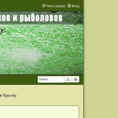
Р
е
г
и
с
т
р
а
ц
и
я
Вход
Поиск
Расширенный поиск
 в Крыму