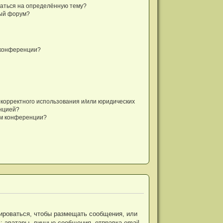
саться на определённую тему?
ный форум?
 конференции?
екорректного использования и/или юридических
енцией?
ом конференции?
рироваться, чтобы размещать сообщения, или
 аватары, личные сообщения, отправка email-