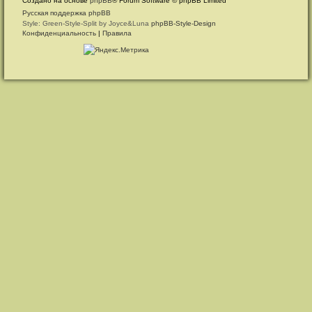
Создано на основе
phpBB
® Forum Software © phpBB Limited
Русская поддержка phpBB
Style: Green-Style-Split by Joyce&Luna
phpBB-Style-Design
Конфиденциальность
|
Правила