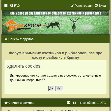
FAQ
Р
е
г
и
с
т
р
а
ц
и
я
Вход
Список форумов
Р
е
Форум Крымских охотников и рыболовов, все про
г
охоту и рыбалку в Крыму
и
с
т
Удалить cookies
р
а
ц
Вы уверены, что хотите удалить все cookie, установленные
и
я
данной конференцией?
Список форумов
Часовой пояс:
UTC