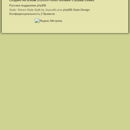
Создано на основе
phpBB
® Forum Software © phpBB Limited
Русская поддержка phpBB
Style: Green-Style-Split by Joyce&Luna
phpBB-Style-Design
Конфиденциальность
|
Правила