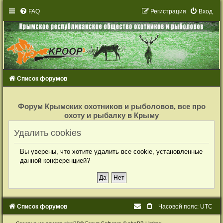
FAQ
Р
е
г
и
с
т
р
а
ц
и
я
Вход
Список форумов
Р
е
Форум Крымских охотников и рыболовов, все про
г
охоту и рыбалку в Крыму
и
с
т
Удалить cookies
р
а
ц
Вы уверены, что хотите удалить все cookie, установленные
и
я
данной конференцией?
Список форумов
Часовой пояс:
UTC