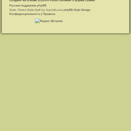
Создано на основе
phpBB
® Forum Software © phpBB Limited
Русская поддержка phpBB
Style: Green-Style-Split by Joyce&Luna
phpBB-Style-Design
Конфиденциальность
|
Правила