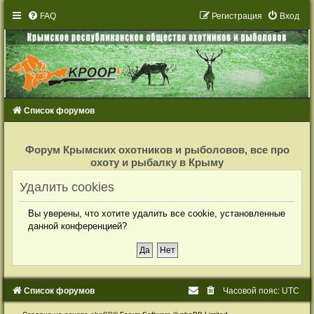
FAQ
Р
е
г
и
с
т
р
а
ц
и
я
Вход
Список форумов
Р
е
Форум Крымских охотников и рыболовов, все про
г
охоту и рыбалку в Крыму
и
с
т
Удалить cookies
р
а
ц
Вы уверены, что хотите удалить все cookie, установленные
и
я
данной конференцией?
Список форумов
Часовой пояс:
UTC