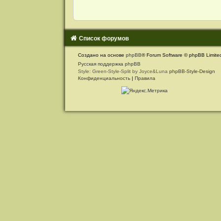
и
я
Список форумов
С
Создано на основе
phpBB
® Forum Software © phpBB Limite
в
Русская поддержка phpBB
Style: Green-Style-Split by Joyce&Luna
phpBB-Style-Design
я
Конфиденциальность
|
Правила
з
а
т
ь
с
я
с
а
д
м
и