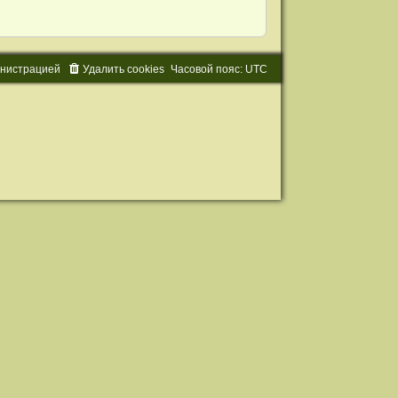
и
н
и
с
т
р
а
ц
и
е
й
Удалить cookies
Часовой пояс:
UTC