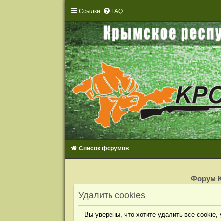
Ссылки
FAQ
Список форумов
Р
е
Форум К
г
и
Удалить cookies
с
т
р
а
Вы уверены, что хотите удалить все cookie
ц