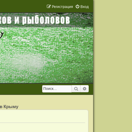
Р
е
г
и
с
т
р
а
ц
и
я
Вход
Поиск
Расширенный поиск
 в Крыму