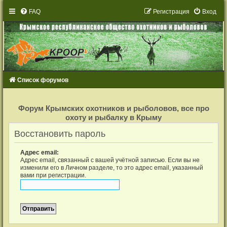
FAQ
Р
е
г
и
с
т
р
а
ц
и
я
Вход
Список форумов
Р
е
Форум Крымских охотников и рыболовов, все про
г
охоту и рыбалку в Крыму
и
с
т
Восстановить пароль
р
а
ц
Адрес email:
и
Адрес email, связанный с вашей учётной записью. Если вы не
я
изменили его в Личном разделе, то это адрес email, указанный
вами при регистрации.