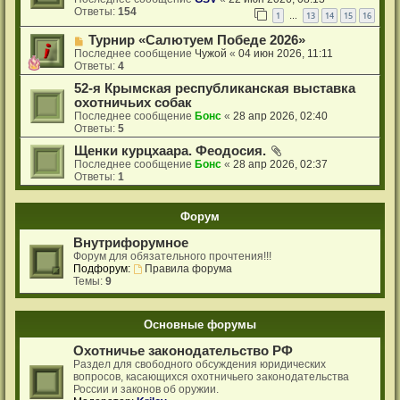
Ответы:
154
1
13
14
15
16
…
Турнир «Салютуем Победе 2026»
Последнее сообщение
Чужой
«
04 июн 2026, 11:11
Ответы:
4
52-я Крымская республиканская выставка
охотничьих собак
Последнее сообщение
Бонс
«
28 апр 2026, 02:40
Ответы:
5
Щенки курцхаара. Феодосия.
Последнее сообщение
Бонс
«
28 апр 2026, 02:37
Ответы:
1
Форум
Внутрифорумное
Форум для обязательного прочтения!!!
Подфорум:
Правила форума
Темы:
9
Основные форумы
Охотничье законодательство РФ
Раздел для свободного обсуждения юридических
вопросов, касающихся охотничьего законодательства
России и законов об оружии.