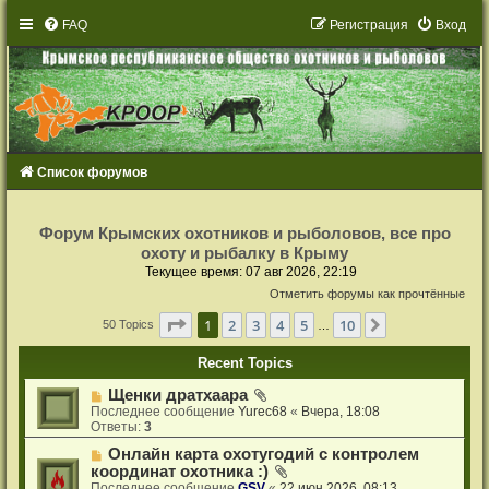
FAQ
Р
е
г
и
с
т
р
а
ц
и
я
Вход
Список форумов
Р
е
Форум Крымских охотников и рыболовов, все про
г
охоту и рыбалку в Крыму
и
с
Текущее время: 07 авг 2026, 22:19
т
Отметить форумы как прочтённые
р
а
Страница
1
из
10
ц
1
2
3
4
5
10
След.
50 Topics
…
и
я
Recent Topics
Щенки дратхаара
Последнее сообщение
Yurec68
«
Вчера, 18:08
Ответы:
3
Онлайн карта охотугодий с контролем
координат охотника :)
Последнее сообщение
GSV
«
22 июн 2026, 08:13