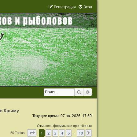
Р
е
г
и
с
т
р
а
ц
и
я
Вход
Поиск
Расширенный поиск
 в Крыму
Текущее время: 07 авг 2026, 17:50
Отметить форумы как прочтённые
Страница
1
из
10
1
2
3
4
5
10
След.
50 Topics
…