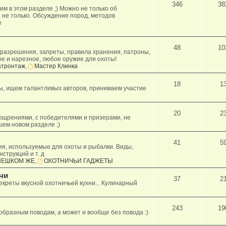
346
38
м в этом разделе ;) Можно не только об
 не только. Обсуждение пород, методов
е
48
10
азрешения, запреты, правила хранения, патроны,
ое и нарезное, любое оружие для охоты!
тронтаж
,
Мастер Клинка
18
1
ы, ищем талантливых авторов, принимаем участие
20
2
ощрениями, с победителями и призерами, не
шем новом разделе ;)
41
5
я, используемые для охоты и рыбалки. Виды,
струкций и т. д
ПЕШКОМ ЖЕ
,
ОХОТНИЧЬИ ГАДЖЕТЫ
чи
37
2
екреты вкусной охотничьей кухни... Кулинарный
243
19
образным поводам, а может и вообще без повода :)