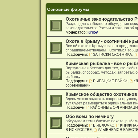
Основные форумы
Охотничье законодательство 
Раздел для свободного обсуждения юрид
законодательства России и законов об о
Модератор:
Krilov
Охота в Крыму - охотничий кр
Все об охоте в Крыму и за его пределам
спрашиваем-отвечаем... Охотимся вобщем
Подфорумы:
ЗАПИСКИ ОХОТНИКА
,
Крымская рыбалка - все о рыб
Виртуальная беседка для тех, кто любит
рыбалке, способах, методах, запретах, 
рыбалку!
Подфорумы:
РЫБАЦКИЕ БАЙКИ
,
К
соревнований
Крымское общество охотников
Здесь можно задавать вопросы к руково
тут будет размещаться официальная и
Подфорум:
РАЙОННЫЕ ОРГАНИЗАЦИ
Обо всем по немногу
обсуждаем темы близкие к охоте, рыбал
Подфорумы:
В ЯБЛОЧКО
,
КНИЖНАЯ
В ИСКУССТВЕ
,
УЛЫБНЕМСЯ ВМЕСТЕ 