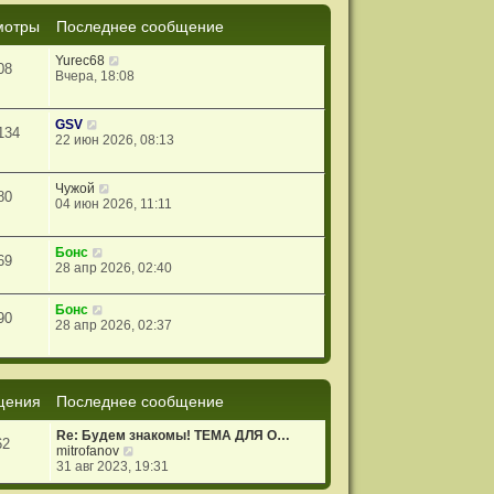
мотры
Последнее сообщение
Yurec68
08
Вчера, 18:08
GSV
134
22 июн 2026, 08:13
Чужой
80
04 июн 2026, 11:11
Бонс
69
28 апр 2026, 02:40
Бонс
90
28 апр 2026, 02:37
щения
Последнее сообщение
Re: Будем знакомы! ТЕМА ДЛЯ О…
62
П
mitrofanov
е
31 авг 2023, 19:31
р