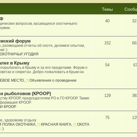
Темы
Сооб
РФ
40
32
ических вопросов, касающихся охотничьего
ружии.
ымский форум
152
66
и, размещаем отчеты об охоте, делимся опытом,
! :)
ОХОТНИЧЬИ УГОДИЯ
алке в Крыму
54
6
 порыбачить в Крыму и за его пределами. Форум о
советах и секретах. Добро пожаловать в Крым на
ЛЕВОЕ МЕСТО
,
Объявления о проведении
 и рыболовов (КРООР)
129
38
дству КРООР, председателям РО и ГО КРООР. Также
нформация КРООР.
И КРООР
75
12
ке, здоровому отдыху
 ПОЛКА ОХОТНИКА
,
КРАСНАЯ КНИГА
,
ОХОТА
:)