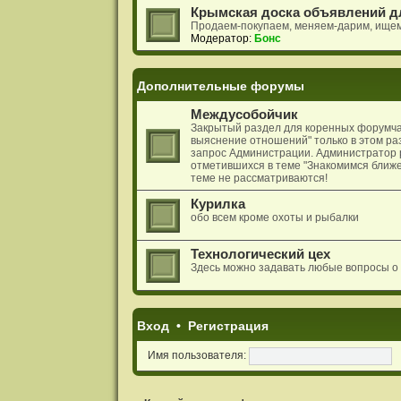
Крымская доска объявлений д
Продаем-покупаем, меняем-дарим, ище
Модератор:
Бонс
Дополнительные форумы
Междусобойчик
Закрытый раздел для коренных форумчан
выяснение отношений" только в этом раз
запрос Администрации. Администратор 
отметившихся в теме "Знакомимся ближе
теме не рассматриваются!
Курилка
обо всем кроме охоты и рыбалки
Технологический цех
Здесь можно задавать любые вопросы о
Вход
•
Р
е
г
и
с
т
р
а
ц
и
я
Имя пользователя: