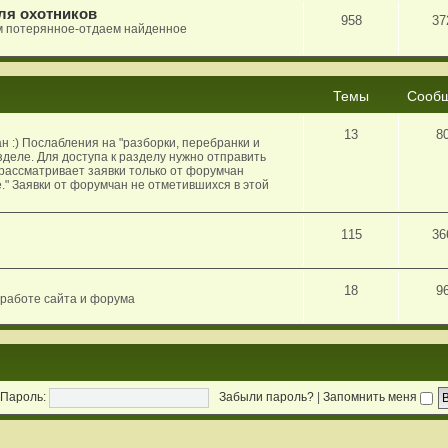
ля охотников
958
37
м потерянное-отдаем найденное
Темы
Сооб
13
8
 :) Послабления на "разборки, перебранки и
деле. Для доступа к разделу нужно отправить
рассматривает заявки только от форумчан
." Заявки от форумчан не отметившихся в этой
115
36
18
9
 работе сайта и форума
Пароль:
Забыли пароль?
|
Запомнить меня