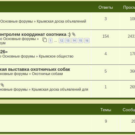
Ответы
Прос
3
10
е
Основные форумы
»
Крымская доска объявлений
онтролем координат охотника :)
154
243
ме
Основные форумы
»
1
12
13
14
15
16
…
рум
26»
4
17
ме
Основные форумы
»
Крымское общество
кая выставка охотничьих собак
5
36
новные форумы
»
Охотничьи собаки
1
26
новные форумы
»
Крымская доска объявлений для
Темы
Сооб
9
2