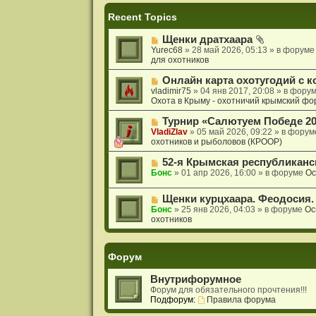
и
я
Recent Topics
Щенки дратхаара
Yurec68
» 28 май 2026, 05:13 » в форум
для охотников
Онлайн карта охотугодий с к
vladimir75
» 04 янв 2017, 20:08 » в фору
Охота в Крыму - охотничий крымский фо
Турнир «Салютуем Победе 20
VladiZlav
» 05 май 2026, 09:22 » в фору
охотников и рыболовов (КРООР)
52-я Крымская республиканс
Бонс
» 01 апр 2026, 16:00 » в форуме
Ос
Щенки курцхаара. Феодосия.
Бонс
» 25 янв 2026, 04:03 » в форуме
Ос
охотников
Форум
Внутрифорумное
Форум для обязательного прочтения!!!
Подфорум:
Правила форума