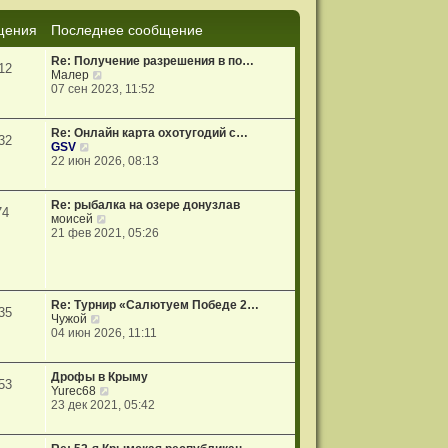
е
й
щения
Последнее сообщение
т
и
к
Re: Получение разрешения в по…
12
п
П
Малер
о
е
07 сен 2023, 11:52
с
р
л
е
е
й
Re: Онлайн карта охотугодий с…
32
д
т
П
GSV
н
и
е
22 июн 2026, 08:13
е
к
р
м
п
е
у
о
й
Re: рыбалка на озере донузлав
74
с
с
т
П
моисей
о
л
и
е
21 фев 2021, 05:26
о
е
к
р
б
д
п
е
щ
н
о
й
е
е
с
т
н
м
л
и
Re: Турнир «Салютуем Победе 2…
и
35
у
е
к
П
Чужой
ю
с
д
п
е
04 июн 2026, 11:11
о
н
о
р
о
е
с
е
б
м
л
й
Дрофы в Крыму
щ
53
у
е
т
П
Yurec68
е
с
д
и
е
23 дек 2021, 05:42
н
о
н
к
р
и
о
е
п
е
ю
б
м
о
й