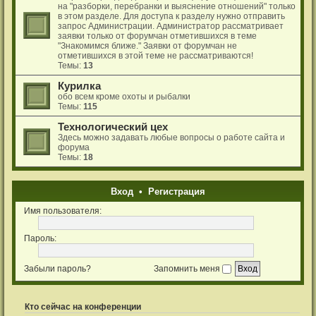
на "разборки, перебранки и выяснение отношений" только
в этом разделе. Для доступа к разделу нужно отправить
запрос Администрации. Администратор рассматривает
заявки только от форумчан отметившихся в теме
"Знакомимся ближе." Заявки от форумчан не
отметившихся в этой теме не рассматриваются!
Темы:
13
Курилка
обо всем кроме охоты и рыбалки
Темы:
115
Технологический цех
Здесь можно задавать любые вопросы о работе сайта и
форума
Темы:
18
Вход
•
Р
е
г
и
с
т
р
а
ц
и
я
Имя пользователя:
Пароль:
Забыли пароль?
Запомнить меня
Кто сейчас на конференции