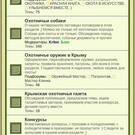
ОХОТНИКА
,
КРАСНАЯ КНИГА
,
ОХОТА В ИСКУССТВЕ
,
УЛЫБНЕМСЯ ВМЕСТЕ :)
Темы:
75
Охотничьи собаки
О наших четвероногих питомцах поговорим в этом
разделе ;) Можно не только об охотничьих породах.
Собаки для охоты и не только. Обсуждение пород,
методов воспитания, собачьи документы и прочее
Модераторы:
Krilov
,
Бонс
Темы:
346
Охотничье оружие в Крыму
Оформление, переоформление оружие, разрешения,
запреты, правила хранения, патроны, обо всем в этом
разделе. Гладкоствольное и нарезное, любое оружие для
охоты!
Подфорумы:
Оружейный Мастер
,
Патронтаж
,
Мастер Клинка
Темы:
48
Крымская охотничья газета
Обсуждаем публикации, предлагаем темы, ищем
талантливых авторов, принимаем участие в конкурсах,
делаем газету вместе.
Темы:
18
Конкурсы
Всевозможные конкурсы, с призами и поощрениями, с
победителями и призерами, не пропустите :) Следите за
анонсами в нашем новом разделе ;)