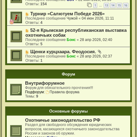
Ответы:
154
1
13
14
15
16
…
Турнир «Салютуем Победе 2026»
Последнее сообщение
Чужой
«
04 июн 2026, 11:11
Ответы:
4
52-я Крымская республиканская выставка
охотничьих собак
Последнее сообщение
Бонс
«
28 апр 2026, 02:40
Ответы:
5
Щенки курцхаара. Феодосия.
Последнее сообщение
Бонс
«
28 апр 2026, 02:37
Ответы:
1
Форум
Внутрифорумное
Форум для обязательного прочтения!!!
Подфорум:
Правила форума
Темы:
9
Основные форумы
Охотничье законодательство РФ
Раздел для свободного обсуждения юридических
вопросов, касающихся охотничьего законодательства
России и законов об оружии.