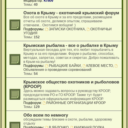
Модератор:
Krilov
Темы:
40
Охота в Крыму - охотничий крымский форум
Все об охоте в Крыму и за его пределами, размещаем
отчеты об охоте, делимся опытом, спрашиваем-
отвечаем... Охотимся вобщем! :)
Подфорумы:
ЗАПИСКИ ОХОТНИКА
,
ОХОТНИЧЬИ
УГОДИЯ
Темы:
152
Крымская рыбалка - все о рыбалке в Крыму
Виртуальная беседка для тех, кто любит порыбачить в
Крыму и за его пределами. Форум о рыбалке, способах,
методах, запретах, советах и секретах. Добро пожаловать
в Крым на рыбалку!
Подфорумы:
РЫБАЦКИЕ БАЙКИ
,
КЛЕВОЕ МЕСТО
,
Объявления о проведении соревнований
Темы:
54
Крымское общество охотников и рыболовов
(КРООР)
Здесь можно задавать вопросы к руководству КРООР,
председателям РО и ГО КРООР. Также тут будет
размещаться официальная информация КРООР.
Подфорум:
РАЙОННЫЕ ОРГАНИЗАЦИИ КРООР
Темы:
129
Обо всем по немногу
обсуждаем темы близкие к охоте, рыбалке, здоровому
отдыху
Подфорумы:
В ЯБЛОЧКО
,
КНИЖНАЯ ПОЛКА