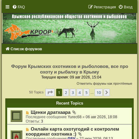
FAQ
Р
е
г
и
с
т
р
а
ц
и
я
Вход
Список форумов
Р
е
Форум Крымских охотников и рыболовов, все про
г
охоту и рыбалку в Крыму
и
с
Текущее время: 09 авг 2026, 15:04
т
Отметить форумы как прочтённые
р
а
Страница
1
из
10
ц
1
2
3
4
5
10
След.
50 Topics
…
и
я
Recent Topics
Щенки дратхаара
Последнее сообщение
Yurec68
«
06 авг 2026, 18:08
Ответы:
3
Онлайн карта охотугодий с контролем
координат охотника :)
Последнее сообщение
GSV
«
22 июн 2026, 08:13