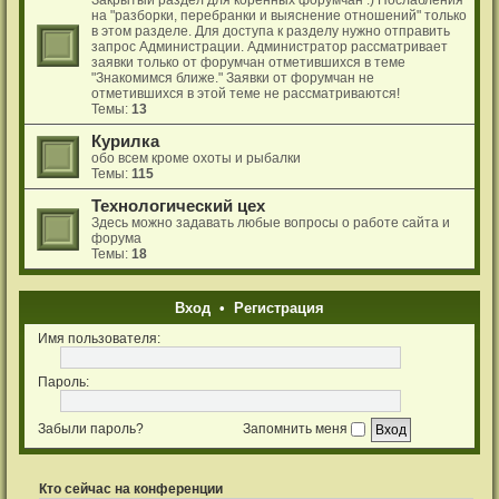
на "разборки, перебранки и выяснение отношений" только
в этом разделе. Для доступа к разделу нужно отправить
запрос Администрации. Администратор рассматривает
заявки только от форумчан отметившихся в теме
"Знакомимся ближе." Заявки от форумчан не
отметившихся в этой теме не рассматриваются!
Темы:
13
Курилка
обо всем кроме охоты и рыбалки
Темы:
115
Технологический цех
Здесь можно задавать любые вопросы о работе сайта и
форума
Темы:
18
Вход
•
Р
е
г
и
с
т
р
а
ц
и
я
Имя пользователя:
Пароль:
Забыли пароль?
Запомнить меня
Кто сейчас на конференции