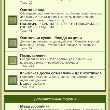
Темы:
20
Охотный ряд
Обсуждаем снаряжение и приспособления, используемые
для охоты и рыбалки. Виды, способы использования,
особенности конструкций и т. д
Подфорумы:
САМ ТЫ ЧУЧЕЛО
,
НЕ ПЕШКОМ ЖЕ
,
ОХОТНИЧЬИ ГАДЖЕТЫ
Темы:
41
Охотничья кухня - блюда из дичи
Делимся рецептами из дичи, добычи :) Секреты вкусной
охотничьей кухни... Кулинарный форум для охотников
Темы:
37
Поздравления
Поздравляем всех и вся по самым разнообразным
поводам, а может и вообще без повода :)
Темы:
243
Крымская доска объявлений для охотников
Продаем-покупаем, меняем-дарим, ищем потерянное-
отдаем найденное
Модератор:
Бонс
Темы:
958
Дополнительные форумы
Междусобойчик
Закрытый раздел для коренных форумчан :) Послабления