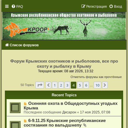
FAQ
Р
е
г
и
с
т
р
а
ц
и
я
Вход
Список форумов
Р
е
Форум Крымских охотников и рыболовов, все про
г
охоту и рыбалку в Крыму
и
с
Текущее время: 08 авг 2026, 13:32
т
Отметить форумы как прочтённые
р
а
Страница
4
из
10
ц
1
2
3
4
5
6
10
Пред.
След.
50 Topics
…
и
я
Recent Topics
Осенняя охота в Общедоступных угодьях
Крыма
Последнее сообщение
Дисарон
«
17 ноя 2025, 07:08
6-9.11.25 Крымские республиканские
состязания по вальдшнепу