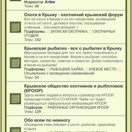
Модератор:
Krilov
Темы:
40
Охота в Крыму - охотничий крымский форум
Все об охоте в Крыму и за его пределами, размещаем
отчеты об охоте, делимся опытом, спрашиваем-
отвечаем... Охотимся вобщем! :)
Подфорумы:
ЗАПИСКИ ОХОТНИКА
,
ОХОТНИЧЬИ
УГОДИЯ
Темы:
152
Крымская рыбалка - все о рыбалке в Крыму
Виртуальная беседка для тех, кто любит порыбачить в
Крыму и за его пределами. Форум о рыбалке, способах,
методах, запретах, советах и секретах. Добро пожаловать
в Крым на рыбалку!
Подфорумы:
РЫБАЦКИЕ БАЙКИ
,
КЛЕВОЕ МЕСТО
,
Объявления о проведении соревнований
Темы:
54
Крымское общество охотников и рыболовов
(КРООР)
Здесь можно задавать вопросы к руководству КРООР,
председателям РО и ГО КРООР. Также тут будет
размещаться официальная информация КРООР.
Подфорум:
РАЙОННЫЕ ОРГАНИЗАЦИИ КРООР
Темы:
129
Обо всем по немногу
обсуждаем темы близкие к охоте, рыбалке, здоровому
отдыху