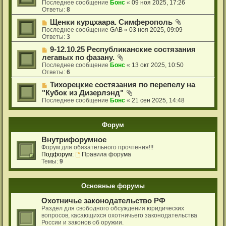
Последнее сообщение
Бонс
«
09 ноя 2025, 17:26
Ответы:
8
Щенки курцхаара. Симферополь
Последнее сообщение
GAB
«
03 ноя 2025, 09:09
Ответы:
3
9-12.10.25 Республиканские состязания
легавых по фазану.
Последнее сообщение
Бонс
«
13 окт 2025, 10:50
Ответы:
6
Тихорецкие состязания по перепелу на
"Кубок из Дизерлэнд"
Последнее сообщение
Бонс
«
21 сен 2025, 14:48
Форум
Внутрифорумное
Форум для обязательного прочтения!!!
Подфорум:
Правила форума
Темы:
9
Основные форумы
Охотничье законодательство РФ
Раздел для свободного обсуждения юридических
вопросов, касающихся охотничьего законодательства
России и законов об оружии.