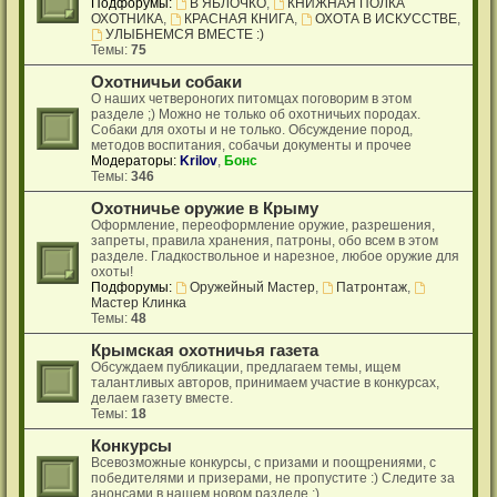
Подфорумы:
В ЯБЛОЧКО
,
КНИЖНАЯ ПОЛКА
ОХОТНИКА
,
КРАСНАЯ КНИГА
,
ОХОТА В ИСКУССТВЕ
,
УЛЫБНЕМСЯ ВМЕСТЕ :)
Темы:
75
Охотничьи собаки
О наших четвероногих питомцах поговорим в этом
разделе ;) Можно не только об охотничьих породах.
Собаки для охоты и не только. Обсуждение пород,
методов воспитания, собачьи документы и прочее
Модераторы:
Krilov
,
Бонс
Темы:
346
Охотничье оружие в Крыму
Оформление, переоформление оружие, разрешения,
запреты, правила хранения, патроны, обо всем в этом
разделе. Гладкоствольное и нарезное, любое оружие для
охоты!
Подфорумы:
Оружейный Мастер
,
Патронтаж
,
Мастер Клинка
Темы:
48
Крымская охотничья газета
Обсуждаем публикации, предлагаем темы, ищем
талантливых авторов, принимаем участие в конкурсах,
делаем газету вместе.
Темы:
18
Конкурсы
Всевозможные конкурсы, с призами и поощрениями, с
победителями и призерами, не пропустите :) Следите за
анонсами в нашем новом разделе ;)