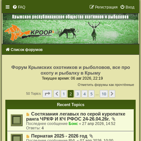
FAQ
Р
е
г
и
с
т
р
а
ц
и
я
Вход
Список форумов
Р
е
Форум Крымских охотников и рыболовов, все про
г
охоту и рыбалку в Крыму
и
с
Текущее время: 06 авг 2026, 22:19
т
Отметить форумы как прочтённые
р
а
Страница
2
из
10
ц
1
2
3
4
5
10
Пред.
След.
50 Topics
…
и
я
Recent Topics
Состязания легавых по серой куропатке
ранга ЧРКФ И КЧ РФОС 24-26.04.26г.
Последнее сообщение
Бонс
«
27 апр 2026, 14:52
Ответы:
4
Пернатая 2025 - 2026 год
Последнее сообщение
PVL
«
07 апр 2026, 10:00