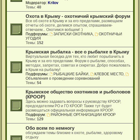
Модератор:
Krilov
Темы:
40
Охота в Крыму - охотничий крымский форум
Все об охоте в Крыму и за его пределами, размещаем
отчеты об охоте, делимся опытом, спрашиваем-
отвечаем... Охотимся вобщем! :)
Подфорумы:
ЗАПИСКИ ОХОТНИКА
,
ОХОТНИЧЬИ
УГОДИЯ
Темы:
152
Крымская рыбалка - все о рыбалке в Крыму
Виртуальная беседка для тех, кто любит порыбачить в
Крыму и за его пределами. Форум о рыбалке, способах,
методах, запретах, советах и секретах. Добро пожаловать
в Крым на рыбалку!
Подфорумы:
РЫБАЦКИЕ БАЙКИ
,
КЛЕВОЕ МЕСТО
,
Объявления о проведении соревнований
Темы:
54
Крымское общество охотников и рыболовов
(КРООР)
Здесь можно задавать вопросы к руководству КРООР,
председателям РО и ГО КРООР. Также тут будет
размещаться официальная информация КРООР.
Подфорум:
РАЙОННЫЕ ОРГАНИЗАЦИИ КРООР
Темы:
129
Обо всем по немногу
обсуждаем темы близкие к охоте, рыбалке, здоровому
отдыху