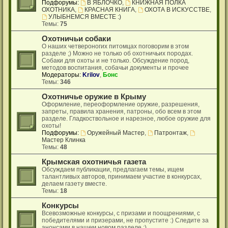
Подфорумы:
В ЯБЛОЧКО
,
КНИЖНАЯ ПОЛКА
ОХОТНИКА
,
КРАСНАЯ КНИГА
,
ОХОТА В ИСКУССТВЕ
,
УЛЫБНЕМСЯ ВМЕСТЕ :)
Темы:
75
Охотничьи собаки
О наших четвероногих питомцах поговорим в этом
разделе ;) Можно не только об охотничьих породах.
Собаки для охоты и не только. Обсуждение пород,
методов воспитания, собачьи документы и прочее
Модераторы:
Krilov
,
Бонс
Темы:
346
Охотничье оружие в Крыму
Оформление, переоформление оружие, разрешения,
запреты, правила хранения, патроны, обо всем в этом
разделе. Гладкоствольное и нарезное, любое оружие для
охоты!
Подфорумы:
Оружейный Мастер
,
Патронтаж
,
Мастер Клинка
Темы:
48
Крымская охотничья газета
Обсуждаем публикации, предлагаем темы, ищем
талантливых авторов, принимаем участие в конкурсах,
делаем газету вместе.
Темы:
18
Конкурсы
Всевозможные конкурсы, с призами и поощрениями, с
победителями и призерами, не пропустите :) Следите за
анонсами в нашем новом разделе ;)