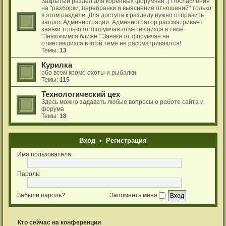
Закрытый раздел для коренных форумчан :) Послабления
на "разборки, перебранки и выяснение отношений" только
в этом разделе. Для доступа к разделу нужно отправить
запрос Администрации. Администратор рассматривает
заявки только от форумчан отметившихся в теме
"Знакомимся ближе." Заявки от форумчан не
отметившихся в этой теме не рассматриваются!
Темы:
13
Курилка
обо всем кроме охоты и рыбалки
Темы:
115
Технологический цех
Здесь можно задавать любые вопросы о работе сайта и
форума
Темы:
18
Вход
•
Р
е
г
и
с
т
р
а
ц
и
я
Имя пользователя:
Пароль:
Забыли пароль?
Запомнить меня
Кто сейчас на конференции