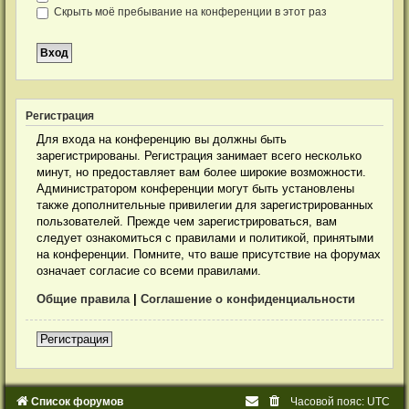
Скрыть моё пребывание на конференции в этот раз
Р
е
г
и
с
т
р
а
ц
и
я
Для входа на конференцию вы должны быть
зарегистрированы. Регистрация занимает всего несколько
минут, но предоставляет вам более широкие возможности.
Администратором конференции могут быть установлены
также дополнительные привилегии для зарегистрированных
пользователей. Прежде чем зарегистрироваться, вам
следует ознакомиться с правилами и политикой, принятыми
на конференции. Помните, что ваше присутствие на форумах
означает согласие со всеми правилами.
Общие правила
|
Соглашение о конфиденциальности
Р
е
г
и
с
т
р
а
ц
и
я
Список форумов
Часовой пояс:
UTC