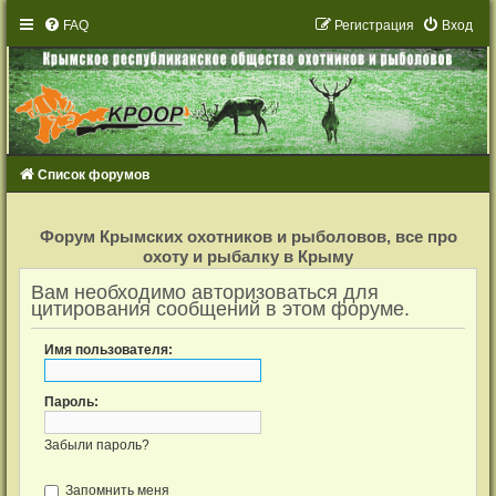
FAQ
Р
е
г
и
с
т
р
а
ц
и
я
Вход
Список форумов
Р
е
Форум Крымских охотников и рыболовов, все про
г
охоту и рыбалку в Крыму
и
с
т
Вам необходимо авторизоваться для
р
цитирования сообщений в этом форуме.
а
ц
и
Имя пользователя:
я
Пароль:
Забыли пароль?
Запомнить меня