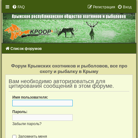
FAQ
Р
е
г
и
с
т
р
а
ц
и
я
Вход
Список форумов
Р
е
Форум Крымских охотников и рыболовов, все про
г
охоту и рыбалку в Крыму
и
с
т
Вам необходимо авторизоваться для
р
цитирования сообщений в этом форуме.
а
ц
и
Имя пользователя:
я
Пароль:
Забыли пароль?
Запомнить меня