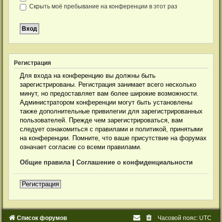
Скрыть моё пребывание на конференции в этот раз
Р
е
г
и
с
т
р
а
ц
и
я
Для входа на конференцию вы должны быть
зарегистрированы. Регистрация занимает всего несколько
минут, но предоставляет вам более широкие возможности.
Администратором конференции могут быть установлены
также дополнительные привилегии для зарегистрированных
пользователей. Прежде чем зарегистрироваться, вам
следует ознакомиться с правилами и политикой, принятыми
на конференции. Помните, что ваше присутствие на форумах
означает согласие со всеми правилами.
Общие правила
|
Соглашение о конфиденциальности
Р
е
г
и
с
т
р
а
ц
и
я
Список форумов
Часовой пояс:
UTC