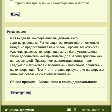
Скрыть моё пребывание на конференции в этот раз
Р
е
г
и
с
т
р
а
ц
и
я
Для входа на конференцию вы должны быть
зарегистрированы. Регистрация занимает всего несколько
минут, но предоставляет вам более широкие возможности.
Администратором конференции могут быть установлены
также дополнительные привилегии для зарегистрированных
пользователей. Прежде чем зарегистрироваться, вам
следует ознакомиться с правилами и политикой, принятыми
на конференции. Помните, что ваше присутствие на форумах
означает согласие со всеми правилами.
Общие правила
|
Соглашение о конфиденциальности
Р
е
г
и
с
т
р
а
ц
и
я
Список форумов
Часовой пояс:
UTC