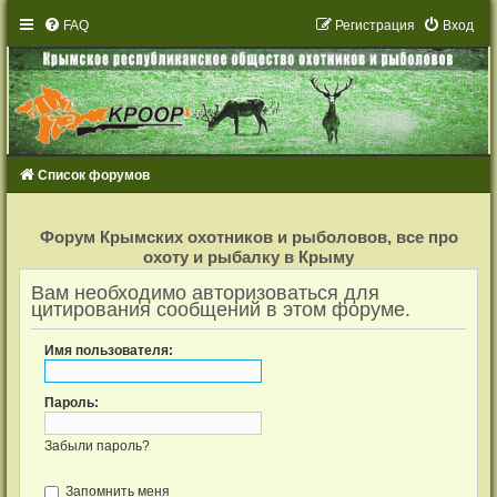
FAQ
Р
е
г
и
с
т
р
а
ц
и
я
Вход
Список форумов
Р
е
Форум Крымских охотников и рыболовов, все про
г
охоту и рыбалку в Крыму
и
с
т
Вам необходимо авторизоваться для
р
цитирования сообщений в этом форуме.
а
ц
и
Имя пользователя:
я
Пароль:
Забыли пароль?
Запомнить меня