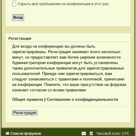
Скрыть моё пребывание на конференции в этот раз
Р
е
г
и
с
т
р
а
ц
и
я
Для входа на конференцию вы должны быть
зарегистрированы. Регистрация занимает всего несколько
минут, но предоставляет вам более широкие возможности.
Администратором конференции могут быть установлены
также дополнительные привилегии для зарегистрированных
пользователей. Прежде чем зарегистрироваться, вам
следует ознакомиться с правилами и политикой, принятыми
на конференции. Помните, что ваше присутствие на форумах
означает согласие со всеми правилами.
Общие правила
|
Соглашение о конфиденциальности
Р
е
г
и
с
т
р
а
ц
и
я
Список форумов
Часовой пояс:
UTC