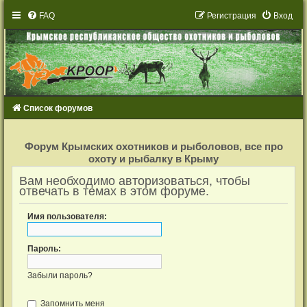
FAQ
Р
е
г
и
с
т
р
а
ц
и
я
Вход
Список форумов
Р
е
Форум Крымских охотников и рыболовов, все про
г
охоту и рыбалку в Крыму
и
с
т
Вам необходимо авторизоваться, чтобы
р
отвечать в темах в этом форуме.
а
ц
и
Имя пользователя:
я
Пароль:
Забыли пароль?
Запомнить меня