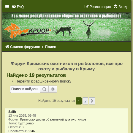
FAQ
Р
е
г
и
с
т
р
а
ц
и
я
Вход
Список форумов
Поиск
Р
е
Форум Крымских охотников и рыболовов, все про
г
охоту и рыбалку в Крыму
и
с
Найдено 19 результатов
т
р
Перейти к расширенному поиску
а
ц
Поиск
Расширенный поиск
и
я
1
2
След.
Найдено 19 результатов
Salih
13 янв 2025, 09:48
Форум:
Крымская доска объявлений для охотников
Тема:
Куртцхаар
Ответы:
3
Просмотры:
3246