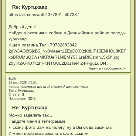
Re: Куртцхаар
https://vk.com/wall-2077891_407337
Добрый день!
Найдена охотничья собака в Джанкойском районе породы
курцхаар.
Ищем хозяина.Тел.+79782883842
2gW6AOj8SjkB5_Nx3vlaaer1ZEpD00XzKdLiT15ENHOL8KBT
xoBRUMuQJWsMKRUeR1NlBMY5JI1raRIOzmn19k6h.jpg
29yIrf2APit07KzhFKNTGUL2B0zTeI4l24R-guLuON ...
Перейти к сообщению
Salih
13 янв 2025, 09:01
Форум:
Крымская доска объявлений для охотников
Тема:
Куртцхаар
Ответы:
3
Просмотры:
3246
Re: Куртцхаар
Можно заделать так ...
Найдите меня в телеграмме
Я скину фото Вам на телегу, ну а Вы сюда закачать
У меня проблема закачать фото ссылки