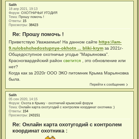
Salih
18 апр 2021, 19:13
Форум:
ОХОТНИЧЬИ УГОДИЯ
Тема:
Прошу помочь !
Ответы:
15
Просмотры:
38423
Re: Прошу помочь !
Приветствую Уважаемые! На данном сайте
https://am-
9.ru/obshchedostupnye-okhotn ... bliki-krym
за 2021г-
Общедоступное охотничье угодье "Марьяновка".
Красногвардейский район
светится
, это обновление или
нет?
Когда как за 2020г ООО ЭКО питомник Крыма Марьяновка
была.
Перейти к сообщению
Salih
05 сен 2020, 14:15
Форум:
Охота в Крыму - охотничий крымский форум
Тема:
Онлайн карта охотугодий с контролем координат охотника :)
Ответы:
154
Просмотры:
243151
Re: Онлайн карта охотугодий с контролем
координат охотника :