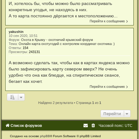
И, хотелось бы, чтобы можно было рассматривать
конкретные угодья, не находясь в них.
А то карта постоянно дёргается к местоположению...
Перейти к сообщению
yakushin
10 сен 2020, 10:51
Форум:
Охота в Крыму - охотничий крымский форум
Тема:
Онлайн карта охотугодий с контролем координат охотника :)
Ответы:
154
Просмотры:
243131
А возможно сделать так, чтобы как в картах яндекса можно
было зафиксировать карту севером вверх? Не очень
удобно что она как блюдце, на спиритическом сеансе,
бегает как хочет.
Перейти к сообщению
Найдено 2 результата • Страница
1
из
1
Перейти
Список форумов
Часовой пояс:
UTC
Создано на основе
phpBB
® Forum Software © phpBB Limited