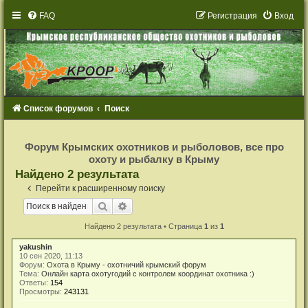
FAQ
Р
е
г
и
с
т
р
а
ц
и
я
Вход
Список форумов
Поиск
Р
е
Форум Крымских охотников и рыболовов, все про
г
охоту и рыбалку в Крыму
и
с
Найдено 2 результата
т
р
Перейти к расширенному поиску
а
ц
Поиск
Расширенный поиск
и
я
Найдено 2 результата • Страница
1
из
1
yakushin
10 сен 2020, 11:13
Форум:
Охота в Крыму - охотничий крымский форум
Тема:
Онлайн карта охотугодий с контролем координат охотника :)
Ответы:
154
Просмотры:
243131