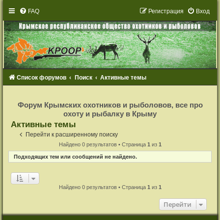
FAQ
Р
е
г
и
с
т
р
а
ц
и
я
Вход
Список форумов
Поиск
Активные темы
Р
е
Форум Крымских охотников и рыболовов, все про
г
охоту и рыбалку в Крыму
и
с
Активные темы
т
р
Перейти к расширенному поиску
а
Найдено 0 результатов • Страница
1
из
1
ц
и
Подходящих тем или сообщений не найдено.
я
Найдено 0 результатов • Страница
1
из
1
Перейти