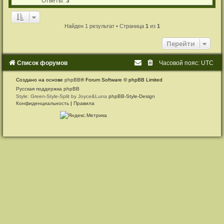
Ответы:
3
с
о
о
Найден 1 результат • Страница
1
из
1
б
щ
е
Перейти
н
и
е
Список форумов
Часовой пояс:
UTC
Создано на основе
phpBB
® Forum Software © phpBB Limited
Русская поддержка phpBB
Style: Green-Style-Split by Joyce&Luna
phpBB-Style-Design
Конфиденциальность
|
Правила