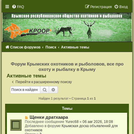
FAQ
Р
е
г
и
с
т
р
а
ц
и
я
Вход
Список форумов
Поиск
Активные темы
Р
е
Форум Крымских охотников и рыболовов, все про
г
охоту и рыбалку в Крыму
и
с
Активные темы
т
р
Перейти к расширенному поиску
а
ц
Поиск
Расширенный поиск
и
я
Найден 1 результат • Страница
1
из
1
Темы
Н
Щенки дратхаара
о
Последнее сообщение
Yurec68
«
06 авг 2026, 18:08
в
Добавлено в форуме
Крымская доска объявлений для
о
охотников
е