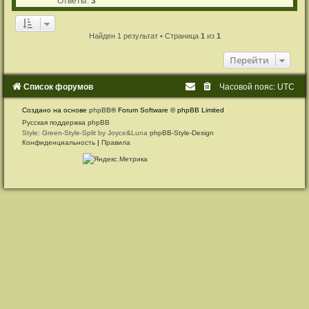
Ответы:
3
с
о
о
Найден 1 результат • Страница
1
из
1
б
щ
е
Перейти
н
и
е
Список форумов
Часовой пояс:
UTC
Создано на основе
phpBB
® Forum Software © phpBB Limited
Русская поддержка phpBB
Style: Green-Style-Split by Joyce&Luna
phpBB-Style-Design
Конфиденциальность
|
Правила