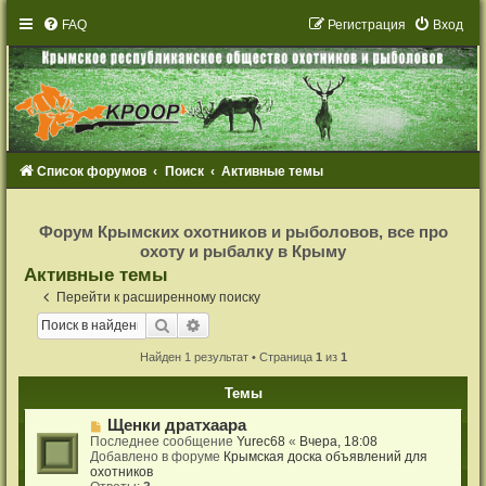
FAQ
Р
е
г
и
с
т
р
а
ц
и
я
Вход
Список форумов
Поиск
Активные темы
Р
е
Форум Крымских охотников и рыболовов, все про
г
охоту и рыбалку в Крыму
и
с
Активные темы
т
р
Перейти к расширенному поиску
а
ц
Поиск
Расширенный поиск
и
я
Найден 1 результат • Страница
1
из
1
Темы
Н
Щенки дратхаара
о
Последнее сообщение
Yurec68
«
Вчера, 18:08
в
Добавлено в форуме
Крымская доска объявлений для
о
охотников
е