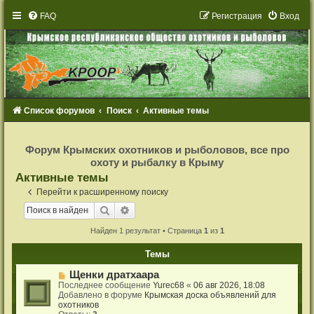
FAQ
Р
е
г
и
с
т
р
а
ц
и
я
Вход
Список форумов
Поиск
Активные темы
Р
е
Форум Крымских охотников и рыболовов, все про
г
охоту и рыбалку в Крыму
и
с
Активные темы
т
р
Перейти к расширенному поиску
а
ц
Поиск
Расширенный поиск
и
я
Найден 1 результат • Страница
1
из
1
Темы
Н
Щенки дратхаара
о
Последнее сообщение
Yurec68
«
06 авг 2026, 18:08
в
Добавлено в форуме
Крымская доска объявлений для
о
охотников
е