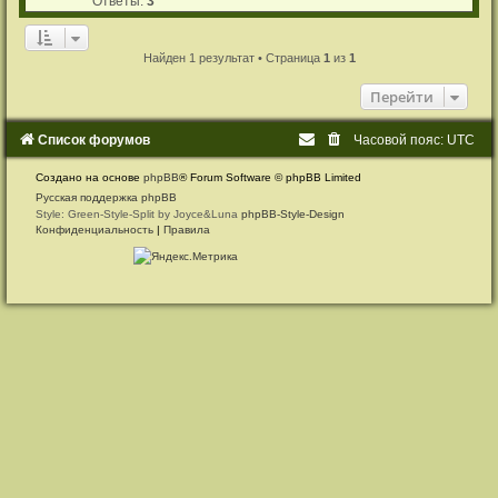
Ответы:
3
с
о
о
Найден 1 результат • Страница
1
из
1
б
щ
е
Перейти
н
и
е
Список форумов
Часовой пояс:
UTC
Создано на основе
phpBB
® Forum Software © phpBB Limited
Русская поддержка phpBB
Style: Green-Style-Split by Joyce&Luna
phpBB-Style-Design
Конфиденциальность
|
Правила