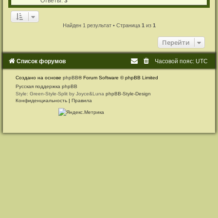
Ответы:
3
с
о
о
Найден 1 результат • Страница
1
из
1
б
щ
е
Перейти
н
и
е
Список форумов
Часовой пояс:
UTC
Создано на основе
phpBB
® Forum Software © phpBB Limited
Русская поддержка phpBB
Style: Green-Style-Split by Joyce&Luna
phpBB-Style-Design
Конфиденциальность
|
Правила