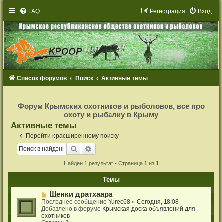
FAQ
Р
е
г
и
с
т
р
а
ц
и
я
Вход
Список форумов
Поиск
Активные темы
Р
е
Форум Крымских охотников и рыболовов, все про
г
охоту и рыбалку в Крыму
и
с
Активные темы
т
р
Перейти к расширенному поиску
а
ц
Поиск
Расширенный поиск
и
я
Найден 1 результат • Страница
1
из
1
Темы
Н
Щенки дратхаара
о
Последнее сообщение
Yurec68
«
Сегодня, 18:08
в
Добавлено в форуме
Крымская доска объявлений для
о
охотников
е