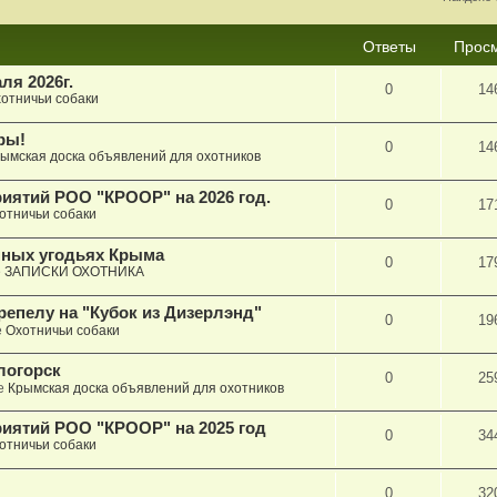
Ответы
Прос
ля 2026г.
0
14
отничьи собаки
ры!
0
14
ымская доска объявлений для охотников
иятий РОО "КРООР" на 2026 год.
0
17
отничьи собаки
пных угодьях Крыма
0
17
е
ЗАПИСКИ ОХОТНИКА
репелу на "Кубок из Дизерлэнд"
0
19
е
Охотничьи собаки
логорск
0
25
е
Крымская доска объявлений для охотников
иятий РОО "КРООР" на 2025 год
0
34
отничьи собаки
0
32