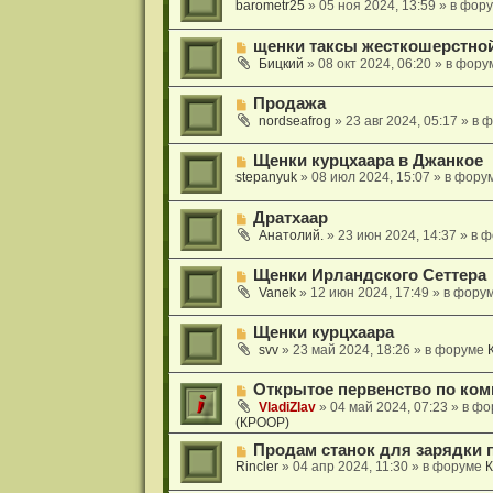
и
о
barometr25
»
05 ноя 2024, 13:59
» в фор
с
щ
е
в
о
е
о
о
н
Н
щенки таксы жесткошерстной
е
б
и
о
с
Бицкий
»
08 окт 2024, 06:20
» в фору
щ
е
в
о
е
о
о
н
Н
Продажа
е
б
и
о
с
nordseafrog
»
23 авг 2024, 05:17
» в 
щ
е
в
о
е
о
о
н
Н
Щенки курцхаара в Джанкое
е
б
и
о
stepanyuk
»
08 июл 2024, 15:07
» в фору
с
щ
е
в
о
е
о
о
н
Н
Дратхаар
е
б
и
о
с
Анатолий.
»
23 июн 2024, 14:37
» в 
щ
е
в
о
е
о
о
н
Н
Щенки Ирландского Сеттера
е
б
и
о
с
Vanek
»
12 июн 2024, 17:49
» в фору
щ
е
в
о
е
о
о
н
Н
Щенки курцхаара
е
б
и
о
с
svv
»
23 май 2024, 18:26
» в форуме
щ
е
в
о
е
о
о
н
Н
Открытое первенство по комп
е
б
и
о
с
VladiZlav
»
04 май 2024, 07:23
» в ф
щ
е
в
(КРООР)
о
е
о
о
н
Н
е
Продам станок для зарядки 
б
и
о
с
Rincler
»
04 апр 2024, 11:30
» в форуме
К
щ
е
в
о
е