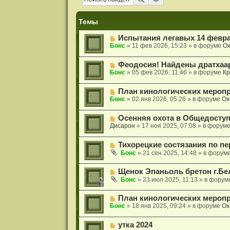
и
я
Темы
Н
Испытания легавых 14 февра
о
Бонс
»
11 фев 2026, 15:23
» в форуме
Ох
в
о
Н
Феодосия! Найдены дратхаа
е
о
Бонс
»
05 фев 2026, 11:46
» в форуме
Кр
с
в
о
о
о
Н
План кинологических меропр
е
б
о
Бонс
»
02 янв 2026, 05:26
» в форуме
Ох
с
щ
в
о
е
о
о
н
Н
Осенняя охота в Общедосту
е
б
и
о
Дисарон
»
17 ноя 2025, 07:08
» в форум
с
щ
е
в
о
е
о
о
н
Н
Тихорецкие состязания по пе
е
б
и
о
с
Бонс
»
21 сен 2025, 14:48
» в форум
щ
е
в
о
е
о
о
н
Н
Щенок Эпаньоль бретон г.Бе
е
б
и
о
с
Бонс
»
23 июл 2025, 11:13
» в форум
щ
е
в
о
е
о
о
н
Н
План кинологических меропр
е
б
и
о
Бонс
»
18 янв 2025, 09:24
» в форуме
Ох
с
щ
е
в
о
е
о
о
н
Н
утка 2024
е
б