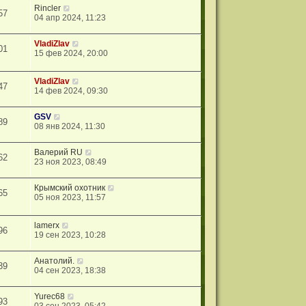
Rincler
57
04 апр 2024, 11:23
VladiZlav
01
15 фев 2024, 20:00
VladiZlav
47
14 фев 2024, 09:30
GSV
89
08 янв 2024, 11:30
Валерий RU
62
23 ноя 2023, 08:49
Крымский охотник
65
05 ноя 2023, 11:57
lamerx
96
19 сен 2023, 10:28
Анатолий.
39
04 сен 2023, 18:38
Yurec68
93