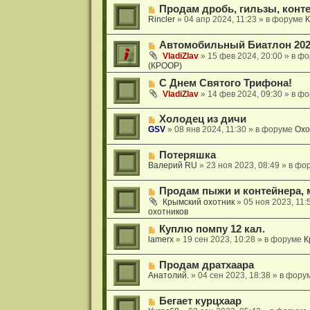
о
о
н
Н
Продам дробь, гильзы, конт
е
б
и
о
Rincler
»
04 апр 2024, 11:23
» в форуме
К
с
щ
е
в
о
е
о
о
н
Н
Автомобильный Биатлон 202
е
б
и
о
с
VladiZlav
»
15 фев 2024, 20:00
» в ф
щ
е
в
(КРООР)
о
е
о
о
н
Н
е
С Днем Святого Трифона!
б
и
о
с
VladiZlav
»
14 фев 2024, 09:30
» в ф
щ
е
в
о
е
о
о
н
Н
Холодец из дичи
е
б
и
о
GSV
»
08 янв 2024, 11:30
» в форуме
Охо
с
щ
е
в
о
е
о
о
н
Н
Потеряшка
е
б
и
о
Валерий RU
»
23 ноя 2023, 08:49
» в фо
с
щ
е
в
о
е
о
о
н
Н
Продам пыжи и контейнера, 
е
б
и
о
с
Крымский охотник
»
05 ноя 2023, 11:
щ
е
в
охотников
о
е
о
о
н
Н
е
Куплю помпу 12 кал.
б
и
о
с
lamerx
»
19 сен 2023, 10:28
» в форуме
К
щ
е
в
о
е
о
о
н
Н
Продам дратхаара
е
б
и
о
Анатолий.
»
04 сен 2023, 18:38
» в фору
с
щ
е
в
о
е
о
о
н
Н
Бегает курцхаар
е
б
и
о