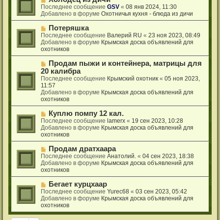
н
с
о
Последнее сообщение
GSV
«
08 янв 2024, 11:30
и
о
в
Добавлено в форуме
Охотничья кухня - блюда из дичи
е
о
о
б
е
Н
Потеряшка
щ
с
о
Последнее сообщение
Валерий RU
«
23 ноя 2023, 08:49
е
о
в
Добавлено в форуме
Крымская доска объявлений для
н
о
о
охотников
и
б
е
е
щ
с
Н
Продам пыжи и контейнера, матрицы для
е
о
о
20 калибра
н
о
в
Последнее сообщение
Крымский охотник
«
05 ноя 2023,
и
б
о
11:57
е
щ
е
Добавлено в форуме
Крымская доска объявлений для
е
с
охотников
н
о
и
о
Н
Куплю помпу 12 кал.
е
б
о
Последнее сообщение
lamerx
«
19 сен 2023, 10:28
щ
в
Добавлено в форуме
Крымская доска объявлений для
е
о
охотников
н
е
и
с
Н
Продам дратхаара
е
о
о
Последнее сообщение
Анатолий.
«
04 сен 2023, 18:38
о
в
Добавлено в форуме
Крымская доска объявлений для
б
о
охотников
щ
е
е
с
Н
Бегает курцхаар
н
о
о
Последнее сообщение
Yurec68
«
03 сен 2023, 05:42
и
о
в
Добавлено в форуме
Крымская доска объявлений для
е
б
о
охотников
щ
е
е
с