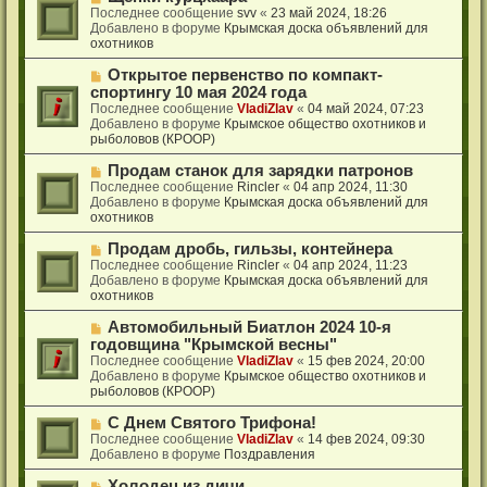
н
о
о
Последнее сообщение
svv
«
23 май 2024, 18:26
и
о
в
Добавлено в форуме
Крымская доска объявлений для
е
б
о
охотников
щ
е
е
с
Н
Открытое первенство по компакт-
н
о
о
спортингу 10 мая 2024 года
и
о
в
Последнее сообщение
VladiZlav
«
04 май 2024, 07:23
е
б
о
Добавлено в форуме
Крымское общество охотников и
щ
е
рыболовов (КРООР)
е
с
н
о
Н
Продам станок для зарядки патронов
и
о
о
Последнее сообщение
Rincler
«
04 апр 2024, 11:30
е
б
в
Добавлено в форуме
Крымская доска объявлений для
щ
о
охотников
е
е
н
с
Н
Продам дробь, гильзы, контейнера
и
о
о
Последнее сообщение
Rincler
«
04 апр 2024, 11:23
е
о
в
Добавлено в форуме
Крымская доска объявлений для
б
о
охотников
щ
е
е
с
Н
Автомобильный Биатлон 2024 10-я
н
о
о
годовщина "Крымской весны"
и
о
в
Последнее сообщение
VladiZlav
«
15 фев 2024, 20:00
е
б
о
Добавлено в форуме
Крымское общество охотников и
щ
е
рыболовов (КРООР)
е
с
н
о
Н
С Днем Святого Трифона!
и
о
о
Последнее сообщение
VladiZlav
«
14 фев 2024, 09:30
е
б
в
Добавлено в форуме
Поздравления
щ
о
е
е
Н
Холодец из дичи