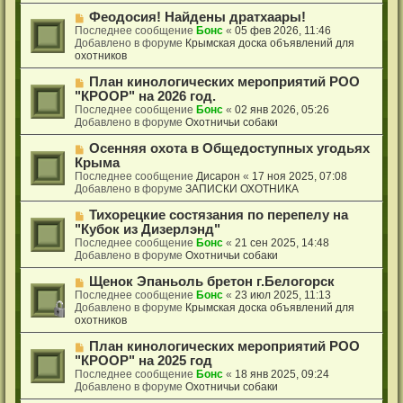
о
е
Н
Феодосия! Найдены дратхаары!
с
о
Последнее сообщение
Бонс
«
05 фев 2026, 11:46
о
в
Добавлено в форуме
Крымская доска объявлений для
о
о
охотников
б
е
щ
с
Н
План кинологических мероприятий РОО
е
о
о
"КРООР" на 2026 год.
н
о
в
Последнее сообщение
Бонс
«
02 янв 2026, 05:26
и
б
о
Добавлено в форуме
Охотничьи собаки
е
щ
е
е
с
Н
Осенняя охота в Общедоступных угодьях
н
о
о
Крыма
и
о
в
Последнее сообщение
Дисарон
«
17 ноя 2025, 07:08
е
б
о
Добавлено в форуме
ЗАПИСКИ ОХОТНИКА
щ
е
е
с
Н
Тихорецкие состязания по перепелу на
н
о
о
"Кубок из Дизерлэнд"
и
о
в
Последнее сообщение
Бонс
«
21 сен 2025, 14:48
е
б
о
Добавлено в форуме
Охотничьи собаки
щ
е
е
с
Н
Щенок Эпаньоль бретон г.Белогорск
н
о
о
Последнее сообщение
Бонс
«
23 июл 2025, 11:13
и
о
в
Добавлено в форуме
Крымская доска объявлений для
е
б
о
охотников
щ
е
е
с
Н
План кинологических мероприятий РОО
н
о
о
"КРООР" на 2025 год
и
о
в
Последнее сообщение
Бонс
«
18 янв 2025, 09:24
е
б
о
Добавлено в форуме
Охотничьи собаки
щ
е