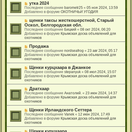
е
с
Н
утка 2024
н
о
о
Последнее сообщение
barometr25
«
05 ноя 2024, 13:59
и
о
в
Добавлено в форуме
ОХОТНИЧЬИ УГОДИЯ
е
б
о
щ
е
Н
щенки таксы жесткошерстной, Старый
е
с
о
Оскол, Белгородская обл.
н
о
в
Последнее сообщение
Бицкий
«
08 окт 2024, 06:20
и
о
о
Добавлено в форуме
Крымская доска объявлений для
е
б
е
охотников
щ
с
е
о
Н
Продажа
н
о
о
Последнее сообщение
nordseafrog
«
23 авг 2024, 05:17
и
б
в
Добавлено в форуме
Крымская доска объявлений для
е
щ
о
охотников
е
е
н
с
Н
Щенки курцхаара в Джанкое
и
о
о
Последнее сообщение
stepanyuk
«
08 июл 2024, 15:07
е
о
в
Добавлено в форуме
Крымская доска объявлений для
б
о
охотников
щ
е
е
с
Н
Дратхаар
н
о
о
Последнее сообщение
Анатолий.
«
23 июн 2024, 14:37
и
о
в
Добавлено в форуме
Крымская доска объявлений для
е
б
о
охотников
щ
е
е
с
Н
Щенки Ирландского Сеттера
н
о
о
Последнее сообщение
Vanek
«
12 июн 2024, 17:49
и
о
в
Добавлено в форуме
Крымская доска объявлений для
е
б
о
охотников
щ
е
е
с
Н
Щенки курцхаара