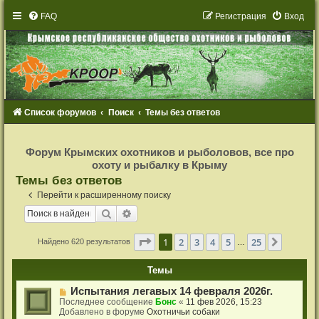
FAQ
Р
е
г
и
с
т
р
а
ц
и
я
Вход
Список форумов
Поиск
Темы без ответов
Р
е
Форум Крымских охотников и рыболовов, все про
г
охоту и рыбалку в Крыму
и
с
Темы без ответов
т
р
Перейти к расширенному поиску
а
ц
Поиск
Расширенный поиск
и
я
Страница
1
из
25
1
2
3
4
5
25
След.
Найдено 620 результатов
…
Темы
Н
Испытания легавых 14 февраля 2026г.
о
Последнее сообщение
Бонс
«
11 фев 2026, 15:23
в
Добавлено в форуме
Охотничьи собаки