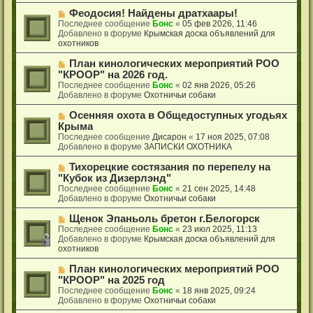
о
е
Н
Феодосия! Найдены дратхаары!
с
о
Последнее сообщение
Бонс
«
05 фев 2026, 11:46
о
в
Добавлено в форуме
Крымская доска объявлений для
о
о
охотников
б
е
щ
с
Н
План кинологических мероприятий РОО
е
о
о
"КРООР" на 2026 год.
н
о
в
Последнее сообщение
Бонс
«
02 янв 2026, 05:26
и
б
о
Добавлено в форуме
Охотничьи собаки
е
щ
е
е
с
Н
Осенняя охота в Общедоступных угодьях
н
о
о
Крыма
и
о
в
Последнее сообщение
Дисарон
«
17 ноя 2025, 07:08
е
б
о
Добавлено в форуме
ЗАПИСКИ ОХОТНИКА
щ
е
е
с
Н
Тихорецкие состязания по перепелу на
н
о
о
"Кубок из Дизерлэнд"
и
о
в
Последнее сообщение
Бонс
«
21 сен 2025, 14:48
е
б
о
Добавлено в форуме
Охотничьи собаки
щ
е
е
с
Н
Щенок Эпаньоль бретон г.Белогорск
н
о
о
Последнее сообщение
Бонс
«
23 июл 2025, 11:13
и
о
в
Добавлено в форуме
Крымская доска объявлений для
е
б
о
охотников
щ
е
е
с
Н
План кинологических мероприятий РОО
н
о
о
"КРООР" на 2025 год
и
о
в
Последнее сообщение
Бонс
«
18 янв 2025, 09:24
е
б
о
Добавлено в форуме
Охотничьи собаки
щ
е