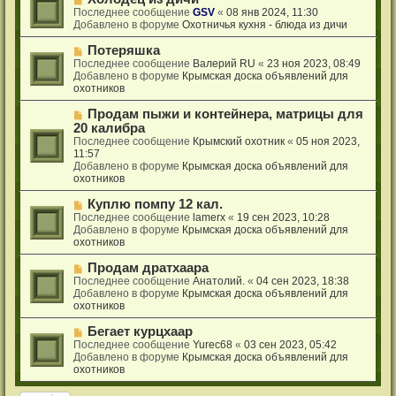
н
с
о
Последнее сообщение
GSV
«
08 янв 2024, 11:30
и
о
в
Добавлено в форуме
Охотничья кухня - блюда из дичи
е
о
о
б
е
Н
Потеряшка
щ
с
о
Последнее сообщение
Валерий RU
«
23 ноя 2023, 08:49
е
о
в
Добавлено в форуме
Крымская доска объявлений для
н
о
о
охотников
и
б
е
е
щ
с
Н
Продам пыжи и контейнера, матрицы для
е
о
о
20 калибра
н
о
в
Последнее сообщение
Крымский охотник
«
05 ноя 2023,
и
б
о
11:57
е
щ
е
Добавлено в форуме
Крымская доска объявлений для
е
с
охотников
н
о
и
о
Н
Куплю помпу 12 кал.
е
б
о
Последнее сообщение
lamerx
«
19 сен 2023, 10:28
щ
в
Добавлено в форуме
Крымская доска объявлений для
е
о
охотников
н
е
и
с
Н
Продам дратхаара
е
о
о
Последнее сообщение
Анатолий.
«
04 сен 2023, 18:38
о
в
Добавлено в форуме
Крымская доска объявлений для
б
о
охотников
щ
е
е
с
Н
Бегает курцхаар
н
о
о
Последнее сообщение
Yurec68
«
03 сен 2023, 05:42
и
о
в
Добавлено в форуме
Крымская доска объявлений для
е
б
о
охотников
щ
е
е
с