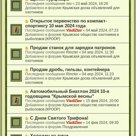
н
о
о
Последнее сообщение
svv
«
23 май 2024, 18:26
и
о
в
Добавлено в форуме
Крымская доска объявлений для
е
б
о
охотников
щ
е
е
с
Н
Открытое первенство по компакт-
н
о
о
спортингу 10 мая 2024 года
и
о
в
Последнее сообщение
VladiZlav
«
04 май 2024, 07:23
е
б
о
Добавлено в форуме
Крымское общество охотников и
щ
е
рыболовов (КРООР)
е
с
н
о
Н
Продам станок для зарядки патронов
и
о
о
Последнее сообщение
Rincler
«
04 апр 2024, 11:30
е
б
в
Добавлено в форуме
Крымская доска объявлений для
щ
о
охотников
е
е
н
с
Н
Продам дробь, гильзы, контейнера
и
о
о
Последнее сообщение
Rincler
«
04 апр 2024, 11:23
е
о
в
Добавлено в форуме
Крымская доска объявлений для
б
о
охотников
щ
е
е
с
Н
Автомобильный Биатлон 2024 10-я
н
о
о
годовщина "Крымской весны"
и
о
в
Последнее сообщение
VladiZlav
«
15 фев 2024, 20:00
е
б
о
Добавлено в форуме
Крымское общество охотников и
щ
е
рыболовов (КРООР)
е
с
н
о
Н
С Днем Святого Трифона!
и
о
о
Последнее сообщение
VladiZlav
«
14 фев 2024, 09:30
е
б
в
Добавлено в форуме
Поздравления
щ
о
е
е
Н
Холодец из дичи