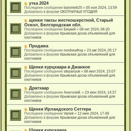
е
с
Н
утка 2024
н
о
о
Последнее сообщение
barometr25
«
05 ноя 2024, 13:59
и
о
в
Добавлено в форуме
ОХОТНИЧЬИ УГОДИЯ
е
б
о
щ
е
Н
щенки таксы жесткошерстной, Старый
е
с
о
Оскол, Белгородская обл.
н
о
в
Последнее сообщение
Бицкий
«
08 окт 2024, 06:20
и
о
о
Добавлено в форуме
Крымская доска объявлений для
е
б
е
охотников
щ
с
е
о
Н
Продажа
н
о
о
Последнее сообщение
nordseafrog
«
23 авг 2024, 05:17
и
б
в
Добавлено в форуме
Крымская доска объявлений для
е
щ
о
охотников
е
е
н
с
Н
Щенки курцхаара в Джанкое
и
о
о
Последнее сообщение
stepanyuk
«
08 июл 2024, 15:07
е
о
в
Добавлено в форуме
Крымская доска объявлений для
б
о
охотников
щ
е
е
с
Н
Дратхаар
н
о
о
Последнее сообщение
Анатолий.
«
23 июн 2024, 14:37
и
о
в
Добавлено в форуме
Крымская доска объявлений для
е
б
о
охотников
щ
е
е
с
Н
Щенки Ирландского Сеттера
н
о
о
Последнее сообщение
Vanek
«
12 июн 2024, 17:49
и
о
в
Добавлено в форуме
Крымская доска объявлений для
е
б
о
охотников
щ
е
е
с
Н
Щенки курцхаара