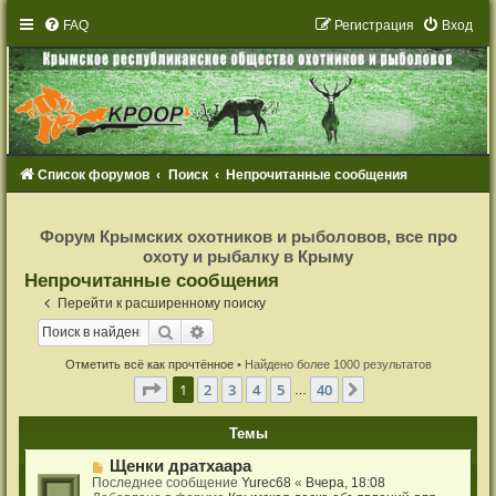
FAQ
Р
е
г
и
с
т
р
а
ц
и
я
Вход
Список форумов
Поиск
Непрочитанные сообщения
Р
е
Форум Крымских охотников и рыболовов, все про
г
охоту и рыбалку в Крыму
и
с
Непрочитанные сообщения
т
р
Перейти к расширенному поиску
а
ц
Поиск
Расширенный поиск
и
я
Отметить всё как прочтённое
• Найдено более 1000 результатов
Страница
1
из
40
1
2
3
4
5
40
След.
…
Темы
Н
Щенки дратхаара
о
Последнее сообщение
Yurec68
«
Вчера, 18:08
в