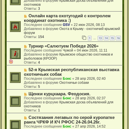
Добавлено в форуме
Крымская доска объявлений для
о
охотников
е
Ответы:
3
с
Н
Онлайн карта охотугодий с контролем
о
о
о
координат охотника :)
в
б
Последнее сообщение
GSV
«
22 июн 2026, 08:13
о
щ
Добавлено в форуме
Охота в Крыму - охотничий крымский
е
е
форум
с
н
Ответы:
154
1
13
14
15
16
…
о
и
о
е
Н
Турнир «Салютуем Победе 2026»
б
о
Последнее сообщение
Чужой
«
04 июн 2026, 11:11
щ
в
Добавлено в форуме
Крымское общество охотников и
е
о
рыболовов (КРООР)
н
е
Ответы:
4
и
с
е
Н
52-я Крымская республиканская выставка
о
о
о
охотничьих собак
в
б
Последнее сообщение
Бонс
«
28 апр 2026, 02:40
о
щ
Добавлено в форуме
Охотничьи собаки
е
е
Ответы:
5
с
н
о
Н
Щенки курцхаара. Феодосия.
и
о
о
е
Последнее сообщение
Бонс
«
28 апр 2026, 02:37
б
в
Добавлено в форуме
Крымская доска объявлений для
щ
о
охотников
е
е
Ответы:
1
н
с
Н
Состязания легавых по серой куропатке
и
о
о
е
о
ранга ЧРКФ И КЧ РФОС 24-26.04.26г.
в
б
Последнее сообщение
Бонс
«
27 апр 2026, 14:52