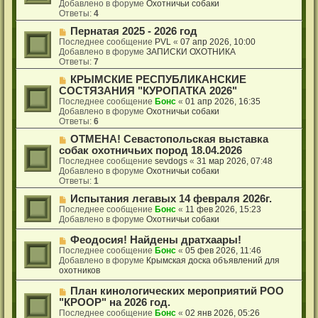
о
щ
Добавлено в форуме
Охотничьи собаки
е
е
Ответы:
4
с
н
о
Н
Пернатая 2025 - 2026 год
и
о
о
е
Последнее сообщение
PVL
«
07 апр 2026, 10:00
б
в
Добавлено в форуме
ЗАПИСКИ ОХОТНИКА
щ
о
Ответы:
7
е
е
Н
КРЫМСКИЕ РЕСПУБЛИКАНСКИЕ
н
с
о
и
о
СОСТЯЗАНИЯ "КУРОПАТКА 2026"
в
е
о
Последнее сообщение
Бонс
«
01 апр 2026, 16:35
о
б
Добавлено в форуме
Охотничьи собаки
е
щ
Ответы:
6
с
е
о
Н
ОТМЕНА! Севастопольская выставка
н
о
о
и
собак охотничьих пород 18.04.2026
б
в
е
Последнее сообщение
sevdogs
«
31 мар 2026, 07:48
щ
о
Добавлено в форуме
Охотничьи собаки
е
е
Ответы:
1
н
с
и
о
Н
Испытания легавых 14 февраля 2026г.
е
о
о
Последнее сообщение
Бонс
«
11 фев 2026, 15:23
б
в
Добавлено в форуме
Охотничьи собаки
щ
о
е
е
Н
Феодосия! Найдены дратхаары!
н
с
о
Последнее сообщение
Бонс
«
05 фев 2026, 11:46
и
о
в
Добавлено в форуме
Крымская доска объявлений для
е
о
о
охотников
б
е
щ
с
Н
План кинологических мероприятий РОО
е
о
о
"КРООР" на 2026 год.
н
о
в
Последнее сообщение
Бонс
«
02 янв 2026, 05:26
и