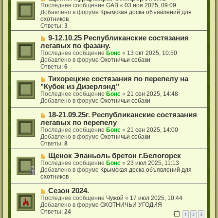
и
о
о
Последнее сообщение
GAB
«
03 ноя 2025, 09:09
е
б
в
Добавлено в форуме
Крымская доска объявлений для
щ
о
охотников
е
е
Ответы:
3
н
с
Н
9-12.10.25 Республиканские состязания
и
о
о
е
о
легавых по фазану.
в
б
Последнее сообщение
Бонс
«
13 окт 2025, 10:50
о
щ
Добавлено в форуме
Охотничьи собаки
е
е
Ответы:
6
с
н
о
Н
Тихорецкие состязания по перепелу на
и
о
о
е
"Кубок из Дизерлэнд"
б
в
Последнее сообщение
Бонс
«
21 сен 2025, 14:48
щ
о
Добавлено в форуме
Охотничьи собаки
е
е
н
с
Н
18-21.09.25г. Республиканские состязания
и
о
о
легавых по перепелу
е
о
в
Последнее сообщение
Бонс
«
21 сен 2025, 14:00
б
о
Добавлено в форуме
Охотничьи собаки
щ
е
Ответы:
8
е
с
н
о
Н
Щенок Эпаньоль бретон г.Белогорск
и
о
о
Последнее сообщение
Бонс
«
23 июл 2025, 11:13
е
б
в
Добавлено в форуме
Крымская доска объявлений для
щ
о
охотников
е
е
н
с
Н
Сезон 2024.
и
о
о
Последнее сообщение
Чужой
«
17 июл 2025, 10:44
е
о
в
Добавлено в форуме
ОХОТНИЧЬИ УГОДИЯ
б
о
Ответы:
24
1
2
3
щ
е