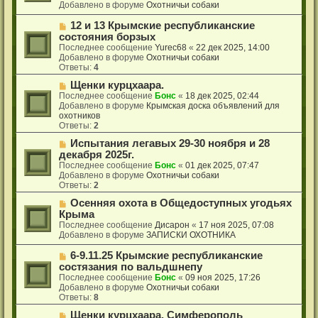
б
о
Добавлено в форуме
Охотничьи собаки
е
щ
е
е
с
Н
12 и 13 Крымские республиканские
н
о
о
состояния борзых
и
о
в
Последнее сообщение
Yurec68
«
22 дек 2025, 14:00
е
б
о
Добавлено в форуме
Охотничьи собаки
щ
е
Ответы:
4
е
с
н
о
Н
Щенки курцхаара.
и
о
о
Последнее сообщение
Бонс
«
18 дек 2025, 02:44
е
б
в
Добавлено в форуме
Крымская доска объявлений для
щ
о
охотников
е
е
Ответы:
2
н
с
Н
Испытания легавых 29-30 ноября и 28
и
о
о
е
о
декабря 2025г.
в
б
Последнее сообщение
Бонс
«
01 дек 2025, 07:47
о
щ
Добавлено в форуме
Охотничьи собаки
е
е
Ответы:
2
с
н
о
Н
Осенняя охота в Общедоступных угодьях
и
о
о
е
Крыма
б
в
Последнее сообщение
Дисарон
«
17 ноя 2025, 07:08
щ
о
Добавлено в форуме
ЗАПИСКИ ОХОТНИКА
е
е
н
с
Н
6-9.11.25 Крымские республиканские
и
о
о
состязания по вальдшнепу
е
о
в
Последнее сообщение
Бонс
«
09 ноя 2025, 17:26
б
о
Добавлено в форуме
Охотничьи собаки
щ
е
Ответы:
8
е
с
н
о
Н
Щенки курцхаара. Симферополь