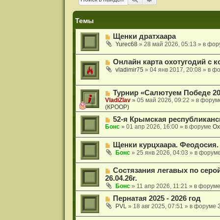
и
я
Темы
Н
Щенки дратхаара
о
Yurec68
»
28 май 2026, 05:13
» в фо
в
о
Н
Онлайн карта охотугодий с к
е
о
с
vladimir75
»
04 янв 2017, 20:08
» в ф
в
о
о
о
е
б
Н
Турнир «Салютуем Победе 20
с
щ
о
VladiZlav
»
05 май 2026, 09:22
» в фору
о
е
в
(КРООР)
о
н
о
б
и
Н
52-я Крымская республиканс
е
щ
е
о
с
Бонс
»
01 апр 2026, 16:00
» в форуме
Ох
е
в
о
н
о
о
и
Н
Щенки курцхаара. Феодосия.
е
б
е
о
с
Бонс
»
25 янв 2026, 04:03
» в форум
щ
в
о
е
о
о
н
Н
Состязания легавых по серо
е
б
и
о
26.04.26г.
с
щ
е
в
о
Бонс
»
11 апр 2026, 11:21
» в форум
е
о
о
н
е
Н
Пернатая 2025 - 2026 год
б
и
с
о
щ
PVL
»
18 авг 2025, 07:51
» в форуме
е
о
в
е
о
о
н