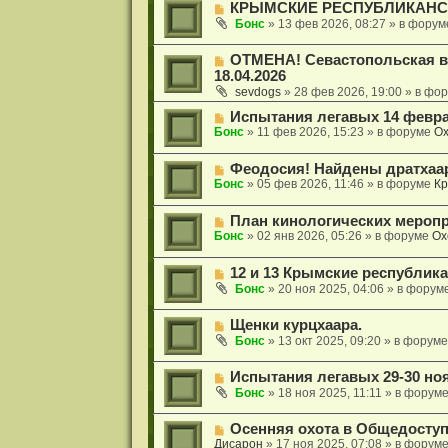
Н
КРЫМСКИЕ РЕСПУБЛИКАНСК
б
е
и
о
щ
с
Бонс
»
13 фев 2026, 08:27
» в фору
е
в
е
о
о
н
о
Н
ОТМЕНА! Севастопольская в
е
и
б
о
18.04.2026
с
е
щ
в
о
sevdogs
»
28 фев 2026, 19:00
» в фо
е
о
о
н
е
Н
Испытания легавых 14 февра
б
и
с
о
Бонс
щ
»
11 фев 2026, 15:23
» в форуме
Ох
е
о
в
е
о
о
н
Н
Феодосия! Найдены дратхаа
б
е
и
о
Бонс
щ
»
05 фев 2026, 11:46
» в форуме
Кр
с
е
в
е
о
о
н
о
Н
План кинологических меропр
е
и
б
о
Бонс
»
02 янв 2026, 05:26
» в форуме
Ох
с
е
щ
в
о
е
о
о
н
Н
12 и 13 Крымские республик
е
б
и
о
с
Бонс
»
20 ноя 2025, 04:06
» в форум
щ
е
в
о
е
о
о
н
Н
Щенки курцхаара.
е
б
и
о
с
Бонс
»
13 окт 2025, 09:20
» в форум
щ
е
в
о
е
о
о
н
Н
Испытания легавых 29-30 ноя
е
б
и
о
с
Бонс
»
18 ноя 2025, 11:11
» в форум
щ
е
в
о
е
о
о
н
Н
Осенняя охота в Общедосту
е
б
и
о
Дисарон
»
17 ноя 2025, 07:08
» в форум
с