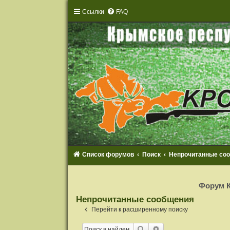
Ссылки
FAQ
Список форумов
Поиск
Непрочитанные со
Р
е
Форум К
г
и
Непрочитанные сообщения
с
т
Перейти к расширенному поиску
р
а
Поиск
Расширенный поиск
ц