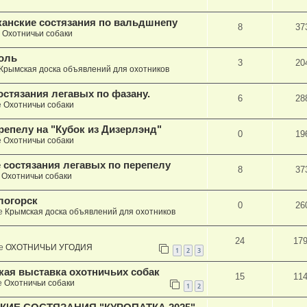
канские состязания по вальдшнепу
8
37
е
Охотничьи собаки
оль
3
20
Крымская доска объявлений для охотников
состязания легавых по фазану.
6
28
е
Охотничьи собаки
репелу на "Кубок из Дизерлэнд"
0
19
е
Охотничьи собаки
е состязания легавых по перепелу
8
37
е
Охотничьи собаки
логорск
0
26
е
Крымская доска объявлений для охотников
24
17
ме
ОХОТНИЧЬИ УГОДИЯ
1
2
3
кая выставка охотничьих собак
15
11
е
Охотничьи собаки
1
2