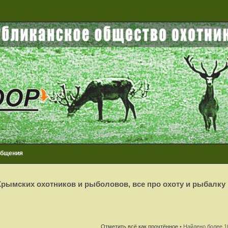
общения
рымских охотников и рыболовов, все про охоту и рыбалку
Отметить всё как прочтённое
• Найдено более 1