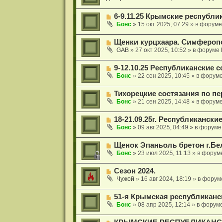
щ
е
в
о
е
о
о
н
Н
6-9.11.25 Крымские республи
е
б
и
о
с
Бонс
»
15 окт 2025, 07:29
» в форум
щ
е
в
о
е
о
о
н
Н
Щенки курцхаара. Симфероп
е
б
и
о
с
GAB
»
27 окт 2025, 10:52
» в форуме
щ
е
в
о
е
о
о
н
Н
9-12.10.25 Республиканские 
е
б
и
о
с
Бонс
»
22 сен 2025, 10:45
» в форум
щ
е
в
о
е
о
о
н
Н
Тихорецкие состязания по пе
е
б
и
о
с
Бонс
»
21 сен 2025, 14:48
» в форум
щ
е
в
о
е
о
о
н
Н
18-21.09.25г. Республикански
е
б
и
о
с
Бонс
»
09 авг 2025, 04:49
» в форум
щ
е
в
о
е
о
о
н
Н
Щенок Эпаньоль бретон г.Бе
е
б
и
о
с
Бонс
»
23 июл 2025, 11:13
» в форум
щ
е
в
о
е
о
о
н
Н
Сезон 2024.
е
б
и
о
с
Чужой
»
16 авг 2024, 18:19
» в фору
щ
е
в
о
е
о
о
н
Н
51-я Крымская республиканс
е
б
и
о
с
Бонс
»
08 апр 2025, 12:14
» в форум
щ
е
в
о
е
о
о
н
Н