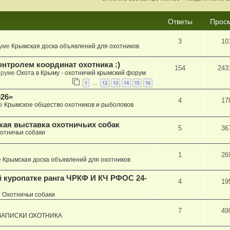
Ответы
Прос
3
10
руме
Крымская доска объявлений для охотников
онтролем координат охотника :)
154
243
оруме
Охота в Крыму - охотничий крымский форум
1
12
13
14
15
16
…
26»
4
17
ме
Крымское общество охотников и рыболовов
кая выставка охотничьих собак
5
36
отничьи собаки
1
26
е
Крымская доска объявлений для охотников
й куропатке ранга ЧРКФ И КЧ РФОС 24-
4
19
е
Охотничьи собаки
7
49
ЗАПИСКИ ОХОТНИКА