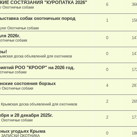
ИЕ СОСТЯЗАНИЯ "КУРОПАТКА 2026"
6
36
ме
Охотничьи собаки
ыставка собак охотничьих пород
1
15
руме
Охотничьи собаки
ля 2026г.
0
14
отничьи собаки
ры!
0
14
ымская доска объявлений для охотников
иятий РОО "КРООР" на 2026 год.
0
17
отничьи собаки
анские состояния борзых
4
28
е
Охотничьи собаки
2
26
е
Крымская доска объявлений для охотников
бря и 28 декабря 2025г.
2
17
е
Охотничьи собаки
пных угодьях Крыма
0
18
е
ЗАПИСКИ ОХОТНИКА