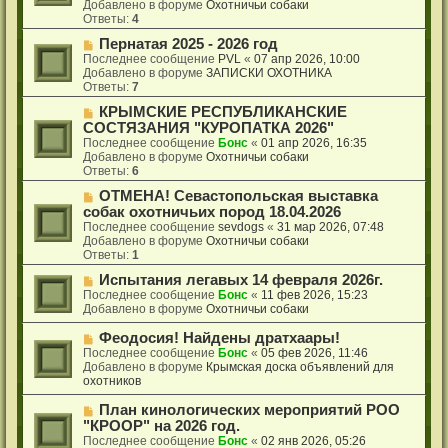
о
щ
Добавлено в форуме
Охотничьи собаки
е
е
Ответы:
4
с
н
о
Н
Пернатая 2025 - 2026 год
и
о
о
е
Последнее сообщение
PVL
«
07 апр 2026, 10:00
б
в
Добавлено в форуме
ЗАПИСКИ ОХОТНИКА
щ
о
Ответы:
7
е
е
Н
КРЫМСКИЕ РЕСПУБЛИКАНСКИЕ
н
с
о
и
о
СОСТЯЗАНИЯ "КУРОПАТКА 2026"
в
е
о
Последнее сообщение
Бонс
«
01 апр 2026, 16:35
о
б
Добавлено в форуме
Охотничьи собаки
е
щ
Ответы:
6
с
е
о
Н
ОТМЕНА! Севастопольская выставка
н
о
о
и
собак охотничьих пород 18.04.2026
б
в
е
Последнее сообщение
sevdogs
«
31 мар 2026, 07:48
щ
о
Добавлено в форуме
Охотничьи собаки
е
е
Ответы:
1
н
с
и
о
Н
Испытания легавых 14 февраля 2026г.
е
о
о
Последнее сообщение
Бонс
«
11 фев 2026, 15:23
б
в
Добавлено в форуме
Охотничьи собаки
щ
о
е
е
Н
Феодосия! Найдены дратхаары!
н
с
о
Последнее сообщение
Бонс
«
05 фев 2026, 11:46
и
о
в
Добавлено в форуме
Крымская доска объявлений для
е
о
о
охотников
б
е
щ
с
Н
План кинологических мероприятий РОО
е
о
о
"КРООР" на 2026 год.
н
о
в
Последнее сообщение
Бонс
«
02 янв 2026, 05:26
и