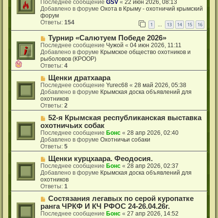
Последнее сообщение
GSV
«
22 июн 2026, 08:13
о
Добавлено в форуме
Охота в Крыму - охотничий крымский
е
форум
с
Ответы:
154
1
13
14
15
16
…
о
о
Н
Турнир «Салютуем Победе 2026»
б
о
Последнее сообщение
Чужой
«
04 июн 2026, 11:11
щ
в
Добавлено в форуме
Крымское общество охотников и
е
о
рыболовов (КРООР)
н
е
Ответы:
4
и
с
е
Н
Щенки дратхаара
о
о
о
Последнее сообщение
Yurec68
«
28 май 2026, 05:38
в
б
Добавлено в форуме
Крымская доска объявлений для
о
щ
охотников
е
е
Ответы:
2
с
н
Н
52-я Крымская республиканская выставка
о
и
о
о
охотничьих собак
е
в
б
Последнее сообщение
Бонс
«
28 апр 2026, 02:40
о
щ
Добавлено в форуме
Охотничьи собаки
е
е
Ответы:
5
с
н
о
Н
Щенки курцхаара. Феодосия.
и
о
о
е
Последнее сообщение
Бонс
«
28 апр 2026, 02:37
б
в
Добавлено в форуме
Крымская доска объявлений для
щ
о
охотников
е
е
Ответы:
1
н
с
Н
Состязания легавых по серой куропатке
и
о
о
е
о
ранга ЧРКФ И КЧ РФОС 24-26.04.26г.
в
б
Последнее сообщение
Бонс
«
27 апр 2026, 14:52