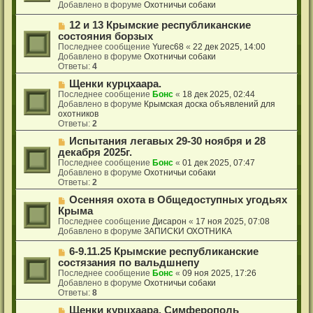
б
о
Добавлено в форуме
Охотничьи собаки
е
щ
е
е
с
Н
12 и 13 Крымские республиканские
н
о
о
состояния борзых
и
о
в
Последнее сообщение
Yurec68
«
22 дек 2025, 14:00
е
б
о
Добавлено в форуме
Охотничьи собаки
щ
е
Ответы:
4
е
с
н
о
Н
Щенки курцхаара.
и
о
о
Последнее сообщение
Бонс
«
18 дек 2025, 02:44
е
б
в
Добавлено в форуме
Крымская доска объявлений для
щ
о
охотников
е
е
Ответы:
2
н
с
Н
Испытания легавых 29-30 ноября и 28
и
о
о
е
о
декабря 2025г.
в
б
Последнее сообщение
Бонс
«
01 дек 2025, 07:47
о
щ
Добавлено в форуме
Охотничьи собаки
е
е
Ответы:
2
с
н
о
Н
Осенняя охота в Общедоступных угодьях
и
о
о
е
Крыма
б
в
Последнее сообщение
Дисарон
«
17 ноя 2025, 07:08
щ
о
Добавлено в форуме
ЗАПИСКИ ОХОТНИКА
е
е
н
с
Н
6-9.11.25 Крымские республиканские
и
о
о
состязания по вальдшнепу
е
о
в
Последнее сообщение
Бонс
«
09 ноя 2025, 17:26
б
о
Добавлено в форуме
Охотничьи собаки
щ
е
Ответы:
8
е
с
н
о
Н
Щенки курцхаара. Симферополь