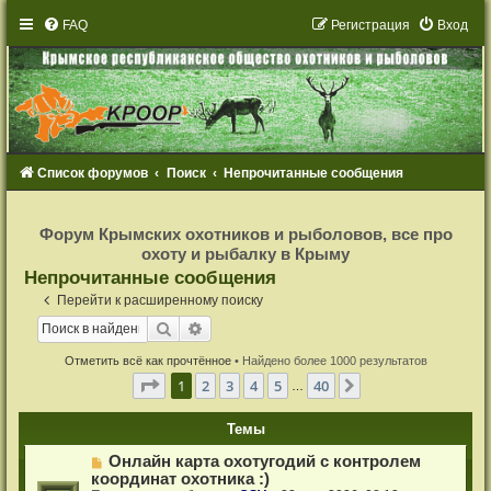
FAQ
Р
е
г
и
с
т
р
а
ц
и
я
Вход
Список форумов
Поиск
Непрочитанные сообщения
Р
е
Форум Крымских охотников и рыболовов, все про
г
охоту и рыбалку в Крыму
и
с
Непрочитанные сообщения
т
р
Перейти к расширенному поиску
а
ц
Поиск
Расширенный поиск
и
я
Отметить всё как прочтённое
• Найдено более 1000 результатов
Страница
1
из
40
1
2
3
4
5
40
След.
…
Темы
Н
Онлайн карта охотугодий с контролем
о
координат охотника :)
в