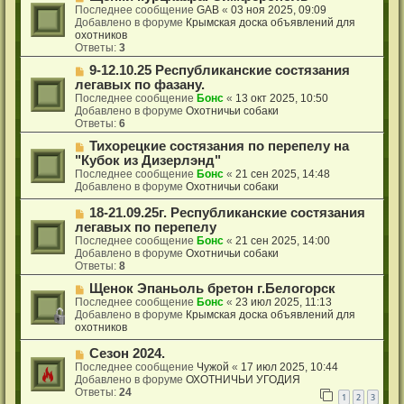
и
о
о
Последнее сообщение
GAB
«
03 ноя 2025, 09:09
е
б
в
Добавлено в форуме
Крымская доска объявлений для
щ
о
охотников
е
е
Ответы:
3
н
с
Н
9-12.10.25 Республиканские состязания
и
о
о
е
о
легавых по фазану.
в
б
Последнее сообщение
Бонс
«
13 окт 2025, 10:50
о
щ
Добавлено в форуме
Охотничьи собаки
е
е
Ответы:
6
с
н
о
Н
Тихорецкие состязания по перепелу на
и
о
о
е
"Кубок из Дизерлэнд"
б
в
Последнее сообщение
Бонс
«
21 сен 2025, 14:48
щ
о
Добавлено в форуме
Охотничьи собаки
е
е
н
с
Н
18-21.09.25г. Республиканские состязания
и
о
о
легавых по перепелу
е
о
в
Последнее сообщение
Бонс
«
21 сен 2025, 14:00
б
о
Добавлено в форуме
Охотничьи собаки
щ
е
Ответы:
8
е
с
н
о
Н
Щенок Эпаньоль бретон г.Белогорск
и
о
о
Последнее сообщение
Бонс
«
23 июл 2025, 11:13
е
б
в
Добавлено в форуме
Крымская доска объявлений для
щ
о
охотников
е
е
н
с
Н
Сезон 2024.
и
о
о
Последнее сообщение
Чужой
«
17 июл 2025, 10:44
е
о
в
Добавлено в форуме
ОХОТНИЧЬИ УГОДИЯ
б
о
Ответы:
24
1
2
3
щ
е