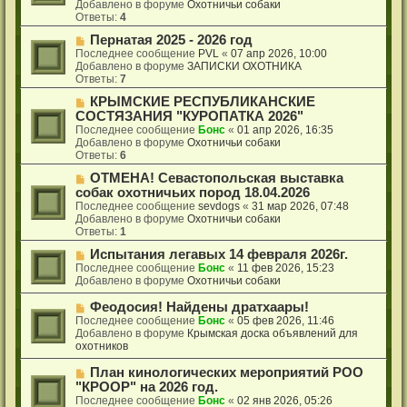
о
щ
Добавлено в форуме
Охотничьи собаки
е
е
Ответы:
4
с
н
о
Н
Пернатая 2025 - 2026 год
и
о
о
е
Последнее сообщение
PVL
«
07 апр 2026, 10:00
б
в
Добавлено в форуме
ЗАПИСКИ ОХОТНИКА
щ
о
Ответы:
7
е
е
Н
КРЫМСКИЕ РЕСПУБЛИКАНСКИЕ
н
с
о
и
о
СОСТЯЗАНИЯ "КУРОПАТКА 2026"
в
е
о
Последнее сообщение
Бонс
«
01 апр 2026, 16:35
о
б
Добавлено в форуме
Охотничьи собаки
е
щ
Ответы:
6
с
е
о
Н
ОТМЕНА! Севастопольская выставка
н
о
о
и
собак охотничьих пород 18.04.2026
б
в
е
Последнее сообщение
sevdogs
«
31 мар 2026, 07:48
щ
о
Добавлено в форуме
Охотничьи собаки
е
е
Ответы:
1
н
с
и
о
Н
Испытания легавых 14 февраля 2026г.
е
о
о
Последнее сообщение
Бонс
«
11 фев 2026, 15:23
б
в
Добавлено в форуме
Охотничьи собаки
щ
о
е
е
Н
Феодосия! Найдены дратхаары!
н
с
о
Последнее сообщение
Бонс
«
05 фев 2026, 11:46
и
о
в
Добавлено в форуме
Крымская доска объявлений для
е
о
о
охотников
б
е
щ
с
Н
План кинологических мероприятий РОО
е
о
о
"КРООР" на 2026 год.
н
о
в
Последнее сообщение
Бонс
«
02 янв 2026, 05:26
и