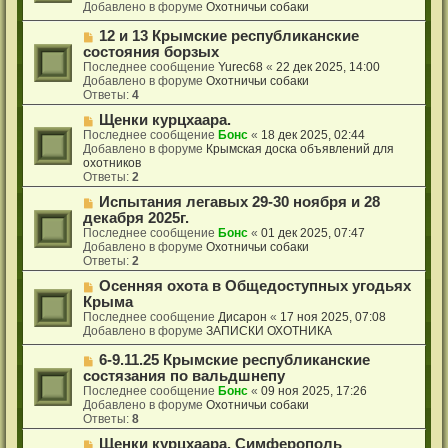
б
о
Добавлено в форуме
Охотничьи собаки
е
щ
е
е
с
Н
12 и 13 Крымские республиканские
н
о
о
состояния борзых
и
о
в
Последнее сообщение
Yurec68
«
22 дек 2025, 14:00
е
б
о
Добавлено в форуме
Охотничьи собаки
щ
е
Ответы:
4
е
с
н
о
Н
Щенки курцхаара.
и
о
о
Последнее сообщение
Бонс
«
18 дек 2025, 02:44
е
б
в
Добавлено в форуме
Крымская доска объявлений для
щ
о
охотников
е
е
Ответы:
2
н
с
Н
Испытания легавых 29-30 ноября и 28
и
о
о
е
о
декабря 2025г.
в
б
Последнее сообщение
Бонс
«
01 дек 2025, 07:47
о
щ
Добавлено в форуме
Охотничьи собаки
е
е
Ответы:
2
с
н
о
Н
Осенняя охота в Общедоступных угодьях
и
о
о
е
Крыма
б
в
Последнее сообщение
Дисарон
«
17 ноя 2025, 07:08
щ
о
Добавлено в форуме
ЗАПИСКИ ОХОТНИКА
е
е
н
с
Н
6-9.11.25 Крымские республиканские
и
о
о
состязания по вальдшнепу
е
о
в
Последнее сообщение
Бонс
«
09 ноя 2025, 17:26
б
о
Добавлено в форуме
Охотничьи собаки
щ
е
Ответы:
8
е
с
н
о
Н
Щенки курцхаара. Симферополь