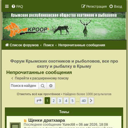
FAQ
Р
е
г
и
с
т
р
а
ц
и
я
Вход
Список форумов
Поиск
Непрочитанные сообщения
Р
е
Форум Крымских охотников и рыболовов, все про
г
охоту и рыбалку в Крыму
и
с
Непрочитанные сообщения
т
р
Перейти к расширенному поиску
а
ц
Поиск
Расширенный поиск
и
я
Отметить всё как прочтённое
• Найдено более 1000 результатов
Страница
1
из
40
1
2
3
4
5
40
След.
…
Темы
Н
Щенки дратхаара
о
Последнее сообщение
Yurec68
«
06 авг 2026, 18:08
в