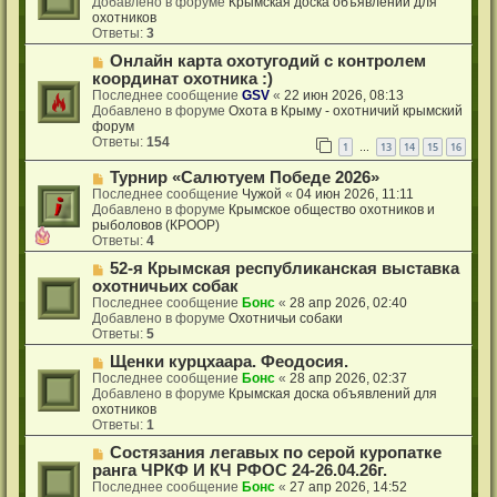
Добавлено в форуме
Крымская доска объявлений для
о
охотников
е
Ответы:
3
с
Н
Онлайн карта охотугодий с контролем
о
о
о
координат охотника :)
в
б
Последнее сообщение
GSV
«
22 июн 2026, 08:13
о
щ
Добавлено в форуме
Охота в Крыму - охотничий крымский
е
е
форум
с
н
Ответы:
154
1
13
14
15
16
…
о
и
о
е
Н
Турнир «Салютуем Победе 2026»
б
о
Последнее сообщение
Чужой
«
04 июн 2026, 11:11
щ
в
Добавлено в форуме
Крымское общество охотников и
е
о
рыболовов (КРООР)
н
е
Ответы:
4
и
с
е
Н
52-я Крымская республиканская выставка
о
о
о
охотничьих собак
в
б
Последнее сообщение
Бонс
«
28 апр 2026, 02:40
о
щ
Добавлено в форуме
Охотничьи собаки
е
е
Ответы:
5
с
н
о
Н
Щенки курцхаара. Феодосия.
и
о
о
е
Последнее сообщение
Бонс
«
28 апр 2026, 02:37
б
в
Добавлено в форуме
Крымская доска объявлений для
щ
о
охотников
е
е
Ответы:
1
н
с
Н
Состязания легавых по серой куропатке
и
о
о
е
о
ранга ЧРКФ И КЧ РФОС 24-26.04.26г.
в
б
Последнее сообщение
Бонс
«
27 апр 2026, 14:52