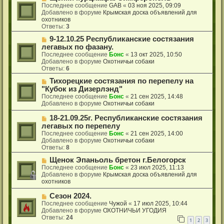
и
о
о
Последнее сообщение
GAB
«
03 ноя 2025, 09:09
е
б
в
Добавлено в форуме
Крымская доска объявлений для
щ
о
охотников
е
е
Ответы:
3
н
с
Н
9-12.10.25 Республиканские состязания
и
о
о
е
о
легавых по фазану.
в
б
Последнее сообщение
Бонс
«
13 окт 2025, 10:50
о
щ
Добавлено в форуме
Охотничьи собаки
е
е
Ответы:
6
с
н
о
Н
Тихорецкие состязания по перепелу на
и
о
о
е
"Кубок из Дизерлэнд"
б
в
Последнее сообщение
Бонс
«
21 сен 2025, 14:48
щ
о
Добавлено в форуме
Охотничьи собаки
е
е
н
с
Н
18-21.09.25г. Республиканские состязания
и
о
о
легавых по перепелу
е
о
в
Последнее сообщение
Бонс
«
21 сен 2025, 14:00
б
о
Добавлено в форуме
Охотничьи собаки
щ
е
Ответы:
8
е
с
н
о
Н
Щенок Эпаньоль бретон г.Белогорск
и
о
о
Последнее сообщение
Бонс
«
23 июл 2025, 11:13
е
б
в
Добавлено в форуме
Крымская доска объявлений для
щ
о
охотников
е
е
н
с
Н
Сезон 2024.
и
о
о
Последнее сообщение
Чужой
«
17 июл 2025, 10:44
е
о
в
Добавлено в форуме
ОХОТНИЧЬИ УГОДИЯ
б
о
Ответы:
24
1
2
3
щ
е