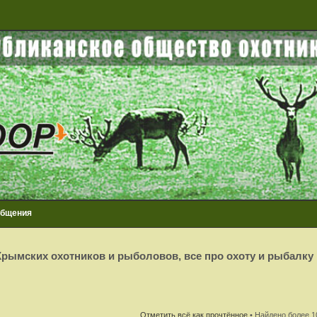
общения
рымских охотников и рыболовов, все про охоту и рыбалку
Отметить всё как прочтённое
• Найдено более 1