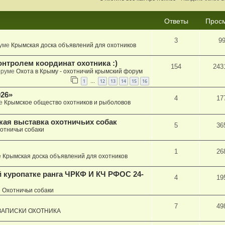
Ответы
Прос
3
9
руме
Крымская доска объявлений для охотников
онтролем координат охотника :)
154
243
оруме
Охота в Крыму - охотничий крымский форум
1
12
13
14
15
16
…
26»
4
17
ме
Крымское общество охотников и рыболовов
кая выставка охотничьих собак
5
36
отничьи собаки
1
26
е
Крымская доска объявлений для охотников
й куропатке ранга ЧРКФ И КЧ РФОС 24-
4
19
е
Охотничьи собаки
7
49
ЗАПИСКИ ОХОТНИКА