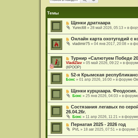
и
я
Темы
Н
Щенки дратхаара
о
Yurec68
»
28 май 2026, 05:13
» в фо
в
о
Н
Онлайн карта охотугодий с к
е
о
с
vladimir75
»
04 янв 2017, 20:08
» в ф
в
о
о
о
е
б
Н
Турнир «Салютуем Победе 20
с
щ
о
VladiZlav
»
05 май 2026, 09:22
» в фору
о
е
в
(КРООР)
о
н
о
б
и
Н
52-я Крымская республиканс
е
щ
е
о
с
Бонс
»
01 апр 2026, 16:00
» в форуме
Ох
е
в
о
н
о
о
и
Н
Щенки курцхаара. Феодосия.
е
б
е
о
с
Бонс
»
25 янв 2026, 04:03
» в форум
щ
в
о
е
о
о
н
Н
Состязания легавых по серо
е
б
и
о
26.04.26г.
с
щ
е
в
о
Бонс
»
11 апр 2026, 11:21
» в форум
е
о
о
н
е
Н
Пернатая 2025 - 2026 год
б
и
с
о
щ
PVL
»
18 авг 2025, 07:51
» в форуме
е
о
в
е
о
о
н