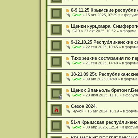
щ
е
в
о
е
о
о
н
Н
6-9.11.25 Крымские республи
е
б
и
о
с
Бонс
»
15 окт 2025, 07:29
» в форум
щ
е
в
о
е
о
о
н
Н
Щенки курцхаара. Симфероп
е
б
и
о
с
GAB
»
27 окт 2025, 10:52
» в форуме
щ
е
в
о
е
о
о
н
Н
9-12.10.25 Республиканские 
е
б
и
о
с
Бонс
»
22 сен 2025, 10:45
» в форум
щ
е
в
о
е
о
о
н
Н
Тихорецкие состязания по пе
е
б
и
о
с
Бонс
»
21 сен 2025, 14:48
» в форум
щ
е
в
о
е
о
о
н
Н
18-21.09.25г. Республикански
е
б
и
о
с
Бонс
»
09 авг 2025, 04:49
» в форум
щ
е
в
о
е
о
о
н
Н
Щенок Эпаньоль бретон г.Бе
е
б
и
о
с
Бонс
»
23 июл 2025, 11:13
» в форум
щ
е
в
о
е
о
о
н
Н
Сезон 2024.
е
б
и
о
с
Чужой
»
16 авг 2024, 18:19
» в фору
щ
е
в
о
е
о
о
н
Н
51-я Крымская республиканс
е
б
и
о
с
Бонс
»
08 апр 2025, 12:14
» в форум
щ
е
в
о
е
о
о
н
Н