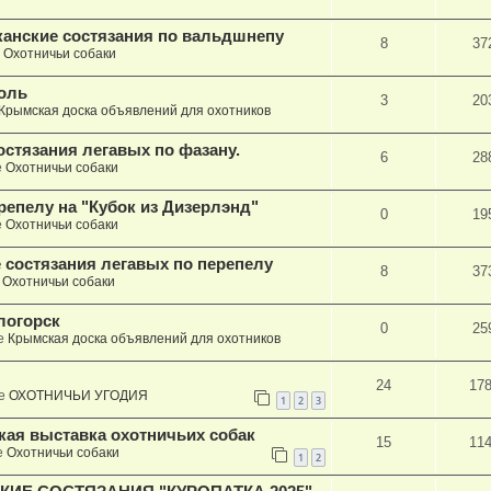
канские состязания по вальдшнепу
8
37
е
Охотничьи собаки
оль
3
20
Крымская доска объявлений для охотников
состязания легавых по фазану.
6
28
е
Охотничьи собаки
репелу на "Кубок из Дизерлэнд"
0
19
е
Охотничьи собаки
е состязания легавых по перепелу
8
37
е
Охотничьи собаки
логорск
0
25
е
Крымская доска объявлений для охотников
24
17
ме
ОХОТНИЧЬИ УГОДИЯ
1
2
3
кая выставка охотничьих собак
15
11
е
Охотничьи собаки
1
2