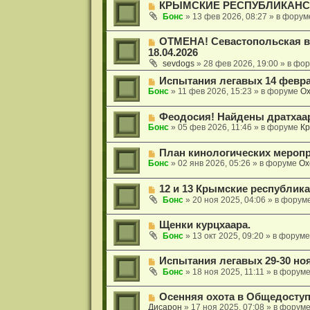
Н
КРЫМСКИЕ РЕСПУБЛИКАНСК
б
е
и
о
щ
с
Бонс
»
13 фев 2026, 08:27
» в фору
е
в
е
о
о
н
о
Н
ОТМЕНА! Севастопольская в
е
и
б
о
18.04.2026
с
е
щ
в
о
sevdogs
»
28 фев 2026, 19:00
» в фо
е
о
о
н
е
Н
Испытания легавых 14 февра
б
и
с
о
Бонс
щ
»
11 фев 2026, 15:23
» в форуме
Ох
е
о
в
е
о
о
н
Н
Феодосия! Найдены дратхаа
б
е
и
о
Бонс
щ
»
05 фев 2026, 11:46
» в форуме
Кр
с
е
в
е
о
о
н
о
Н
План кинологических меропр
е
и
б
о
Бонс
»
02 янв 2026, 05:26
» в форуме
Ох
с
е
щ
в
о
е
о
о
н
Н
12 и 13 Крымские республик
е
б
и
о
с
Бонс
»
20 ноя 2025, 04:06
» в форум
щ
е
в
о
е
о
о
н
Н
Щенки курцхаара.
е
б
и
о
с
Бонс
»
13 окт 2025, 09:20
» в форум
щ
е
в
о
е
о
о
н
Н
Испытания легавых 29-30 ноя
е
б
и
о
с
Бонс
»
18 ноя 2025, 11:11
» в форум
щ
е
в
о
е
о
о
н
Н
Осенняя охота в Общедосту
е
б
и
о
Дисарон
»
17 ноя 2025, 07:08
» в форум
с