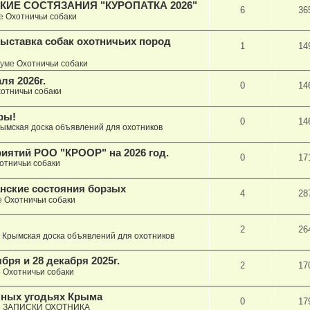
ИЕ СОСТЯЗАНИЯ "КУРОПАТКА 2026"
6
36
ме
Охотничьи собаки
ыставка собак охотничьих пород
1
14
руме
Охотничьи собаки
ля 2026г.
0
14
отничьи собаки
ры!
0
14
ымская доска объявлений для охотников
иятий РОО "КРООР" на 2026 год.
0
17
отничьи собаки
анские состояния борзых
4
28
е
Охотничьи собаки
2
26
е
Крымская доска объявлений для охотников
бря и 28 декабря 2025г.
2
17
е
Охотничьи собаки
пных угодьях Крыма
0
17
е
ЗАПИСКИ ОХОТНИКА