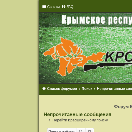
Ссылки
FAQ
Список форумов
Поиск
Непрочитанные со
Р
е
Форум К
г
и
Непрочитанные сообщения
с
т
Перейти к расширенному поиску
р
а
Поиск
Расширенный поиск
ц