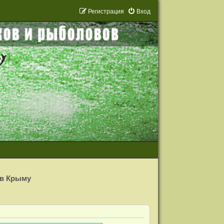
Р
е
г
и
с
т
р
а
ц
и
я
Вход
 в Крыму