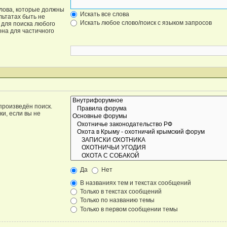
слова, которые должны
Искать все слова
льтатах быть не
Искать любое слово/поиск с языком запросов
для поиска любого
она для частичного
произведён поиск.
и, если вы не
Да
Нет
В названиях тем и текстах сообщений
Только в текстах сообщений
Только по названию темы
Только в первом сообщении темы