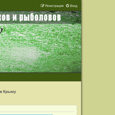
Р
е
г
и
с
т
р
а
ц
и
я
Вход
 в Крыму