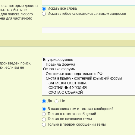
слова, которые должны
Искать все слова
льтатах быть не
Искать любое слово/поиск с языком запросов
для поиска любого
она для частичного
произведён поиск.
и, если вы не
Да
Нет
В названиях тем и текстах сообщений
Только в текстах сообщений
Только по названию темы
Только в первом сообщении темы