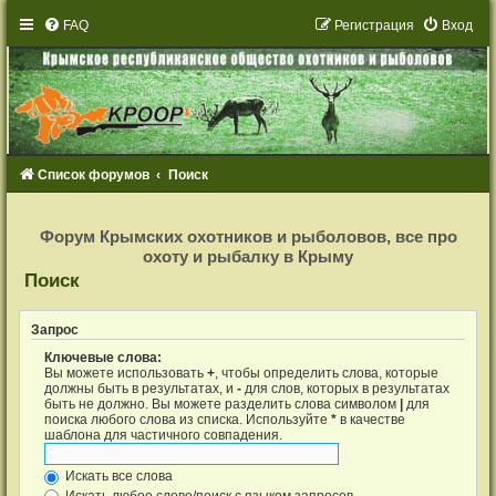
FAQ
Р
е
г
и
с
т
р
а
ц
и
я
Вход
Список форумов
Поиск
Р
е
Форум Крымских охотников и рыболовов, все про
г
охоту и рыбалку в Крыму
и
с
Поиск
т
р
а
ц
Запрос
и
я
Ключевые слова:
Вы можете использовать
+
, чтобы определить слова, которые
должны быть в результатах, и
-
для слов, которых в результатах
быть не должно. Вы можете разделить слова символом
|
для
поиска любого слова из списка. Используйте
*
в качестве
шаблона для частичного совпадения.
Искать все слова
Искать любое слово/поиск с языком запросов