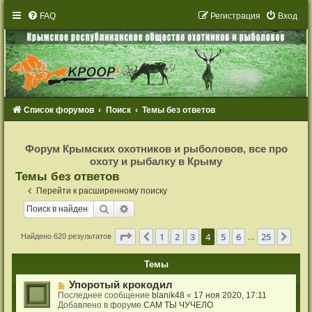
FAQ
Р
е
г
и
с
т
р
а
ц
и
я
Вход
Список форумов
Поиск
Темы без ответов
Р
е
Форум Крымских охотников и рыболовов, все про
г
охоту и рыбалку в Крыму
и
с
Темы без ответов
т
р
Перейти к расширенному поиску
а
ц
Поиск
Расширенный поиск
и
я
Страница
4
из
25
1
2
3
4
5
6
25
Пред.
Сле
Найдено 620 результатов
…
Темы
Н
Упоротый крокодил
о
Последнее сообщение
blanik48
«
17 ноя 2020, 17:11
в
Добавлено в форуме
САМ ТЫ ЧУЧЕЛО