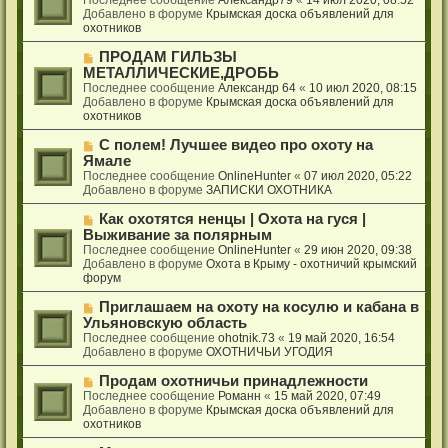
е
о
в
Добавлено в форуме
Крымская доска объявлений для
б
о
охотников
щ
е
е
с
Н
ПРОДАМ ГИЛЬЗЫ
н
о
о
МЕТАЛЛИЧЕСКИЕ,ДРОБЬ
и
о
в
Последнее сообщение
Александр 64
«
10 июл 2020, 08:15
е
б
о
Добавлено в форуме
Крымская доска объявлений для
щ
е
охотников
е
с
н
о
Н
С полем! Лучшее видео про охоту на
и
о
о
Ямале
е
б
в
Последнее сообщение
OnlineHunter
«
07 июл 2020, 05:22
щ
о
Добавлено в форуме
ЗАПИСКИ ОХОТНИКА
е
е
н
с
Н
Как охотятся ненцы | Охота на гуся |
и
о
о
Выживание за полярным
е
о
в
Последнее сообщение
OnlineHunter
«
29 июн 2020, 09:38
б
о
Добавлено в форуме
Охота в Крыму - охотничий крымский
щ
е
форум
е
с
н
о
Н
Приглашаем на охоту на косулю и кабана в
и
о
о
Ульяновскую область
е
б
в
Последнее сообщение
ohotnik.73
«
19 май 2020, 16:54
щ
о
Добавлено в форуме
ОХОТНИЧЬИ УГОДИЯ
е
е
н
с
Н
Продам охотничьи принадлежности
и
о
о
Последнее сообщение
Романн
«
15 май 2020, 07:49
е
о
в
Добавлено в форуме
Крымская доска объявлений для
б
о
охотников
щ
е
е