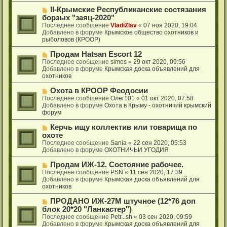
о
е
Н
II-Крымские Республиканские состязания
с
о
борзых "заяц-2020"
о
в
Последнее сообщение
VladiZlav
«
07 ноя 2020, 19:04
о
о
Добавлено в форуме
Крымское общество охотников и
б
е
рыболовов (КРООР)
щ
с
е
о
Н
Продам Hatsan Escort 12
н
о
о
Последнее сообщение
simos
«
29 окт 2020, 09:56
и
б
в
Добавлено в форуме
Крымская доска объявлений для
е
щ
о
охотников
е
е
н
с
Н
Охота в КРООР Феодосии
и
о
о
Последнее сообщение
Олег101
«
01 окт 2020, 07:58
е
о
в
Добавлено в форуме
Охота в Крыму - охотничий крымский
б
о
форум
щ
е
е
с
Н
Керчь ищу коллектив или товарища по
н
о
о
охоте
и
о
в
Последнее сообщение
Sania
«
22 сен 2020, 05:53
е
б
о
Добавлено в форуме
ОХОТНИЧЬИ УГОДИЯ
щ
е
е
с
Н
Продам ИЖ-12. Состояние рабочее.
н
о
о
Последнее сообщение
PSN
«
11 сен 2020, 17:39
и
о
в
Добавлено в форуме
Крымская доска объявлений для
е
б
о
охотников
щ
е
е
с
Н
ПРОДАНО ИЖ-27М штучное (12*76 доп
н
о
о
блок 20*20 "Ланкастер")
и
о
в
Последнее сообщение
Petr...sh
«
03 сен 2020, 09:59
е
б
о
Добавлено в форуме
Крымская доска объявлений для