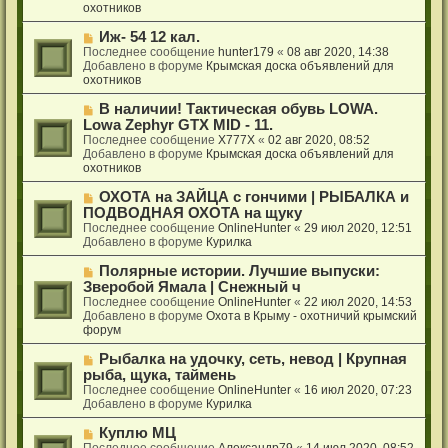
щ
е
охотников
е
с
н
о
Н
Иж- 54 12 кал.
и
о
о
Последнее сообщение
hunter179
«
08 авг 2020, 14:38
е
б
в
Добавлено в форуме
Крымская доска объявлений для
щ
о
охотников
е
е
н
с
Н
В наличии! Тактическая обувь LOWA.
и
о
о
Lowa Zephyr GTX MID - 11.
е
о
в
Последнее сообщение
X777X
«
02 авг 2020, 08:52
б
о
Добавлено в форуме
Крымская доска объявлений для
щ
е
охотников
е
с
н
о
Н
ОХОТА на ЗАЙЦА с гончими | РЫБАЛКА и
и
о
о
ПОДВОДНАЯ ОХОТА на щуку
е
б
в
Последнее сообщение
OnlineHunter
«
29 июл 2020, 12:51
щ
о
Добавлено в форуме
Курилка
е
е
н
с
Н
Полярные истории. Лучшие выпуски:
и
о
о
Зверобой Ямала | Снежный ч
е
о
в
Последнее сообщение
OnlineHunter
«
22 июл 2020, 14:53
б
о
Добавлено в форуме
Охота в Крыму - охотничий крымский
щ
е
форум
е
с
н
о
Н
Рыбалка на удочку, сеть, невод | Крупная
и
о
о
рыба, щука, таймень
е
б
в
Последнее сообщение
OnlineHunter
«
16 июл 2020, 07:23
щ
о
Добавлено в форуме
Курилка
е
е
н
с
Н
Куплю МЦ
и
о
о
Последнее сообщение
Александр79
«
14 июл 2020, 08:52