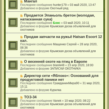
с
Н
Мангал
н
о
о
Последнее сообщение
hunter179
«
03 май 2020, 13:47
и
о
в
Добавлено в форуме
Охотный ряд
е
б
о
щ
е
Н
Продается Эпаньоль бретон (молодая,
е
с
о
натасканная сука)
н
о
в
Последнее сообщение
Бонс
«
03 май 2020, 10:11
и
о
о
Добавлено в форуме
Крымская доска объявлений для
е
б
е
охотников
щ
с
е
о
Н
Продам запчасти на ружьё Hatsan Еscort 12
н
о
о
кал.
и
б
в
Последнее сообщение
Мащенко Сергей
«
28 апр 2020,
е
щ
о
08:36
е
е
Добавлено в форуме
Крымская доска объявлений для
н
с
охотников
и
о
е
о
Н
О весенней охоте на птиц в Европе
б
о
Последнее сообщение
blanik48
«
23 апр 2020, 18:00
щ
в
Добавлено в форуме
ЗАПИСКИ ОХОТНИКА
е
о
н
е
Н
Директор сети «Яблоко»: Оснований для
и
с
о
продуктовой паники нет
е
о
в
Последнее сообщение
ГражданинМира90
«
31 мар 2020,
о
о
15:11
б
е
Добавлено в форуме
Курилка
щ
с
е
о
Н
ТОЗ-34
н
о
о
Последнее сообщение
Vanek
«
10 мар 2020, 08:22
и
б
в
Добавлено в форуме
Крымская доска объявлений для
е
щ
о
охотников