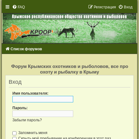
FAQ
Р
е
г
и
с
т
р
а
ц
и
я
Вход
Список форумов
Р
е
Форум Крымских охотников и рыболовов, все про
г
охоту и рыбалку в Крыму
и
с
т
Вход
р
а
ц
Имя пользователя:
и
я
Пароль:
Забыли пароль?
Запомнить меня
Скрыть моё пребывание на конференции в этот раз