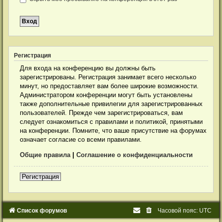
Р
е
г
и
с
т
р
а
ц
и
я
Для входа на конференцию вы должны быть
зарегистрированы. Регистрация занимает всего несколько
минут, но предоставляет вам более широкие возможности.
Администратором конференции могут быть установлены
также дополнительные привилегии для зарегистрированных
пользователей. Прежде чем зарегистрироваться, вам
следует ознакомиться с правилами и политикой, принятыми
на конференции. Помните, что ваше присутствие на форумах
означает согласие со всеми правилами.
Общие правила
|
Соглашение о конфиденциальности
Р
е
г
и
с
т
р
а
ц
и
я
Список форумов
Часовой пояс:
UTC