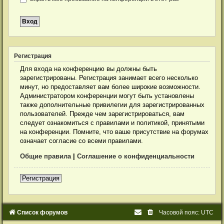
Р
е
г
и
с
т
р
а
ц
и
я
Для входа на конференцию вы должны быть
зарегистрированы. Регистрация занимает всего несколько
минут, но предоставляет вам более широкие возможности.
Администратором конференции могут быть установлены
также дополнительные привилегии для зарегистрированных
пользователей. Прежде чем зарегистрироваться, вам
следует ознакомиться с правилами и политикой, принятыми
на конференции. Помните, что ваше присутствие на форумах
означает согласие со всеми правилами.
Общие правила
|
Соглашение о конфиденциальности
Р
е
г
и
с
т
р
а
ц
и
я
Список форумов
Часовой пояс:
UTC