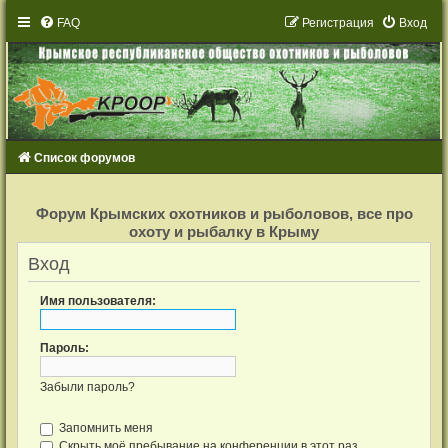
FAQ
Р
е
г
и
с
т
р
а
ц
и
я
Вход
Список форумов
Р
е
Форум Крымских охотников и рыболовов, все про
г
охоту и рыбалку в Крыму
и
с
т
Вход
р
а
ц
Имя пользователя:
и
я
Пароль:
Забыли пароль?
Запомнить меня
Скрыть моё пребывание на конференции в этот раз