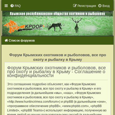
FAQ
Р
е
г
и
с
т
р
а
ц
и
я
Вход
Список форумов
Р
е
Форум Крымских охотников и рыболовов, все про
г
охоту и рыбалку в Крыму
и
с
т
Форум Крымских охотников и рыболовов, все
р
про охоту и рыбалку в Крыму - Соглашение о
а
конфиденциальности
ц
и
я
Это соглашение подробно объясняет, как «Форум Крымских
охотников и рыболовов, все про охоту и рыбалку в Крыму» и его
подразделения (в дальнейшем «мы», «наш», «Форум Крымских
охотников и рыболовов, все про охоту и рыбалку в Крыму»,
«http://www.huntincrimea.com/forum») и phpBB (в дальнейшем «они»,
«программное обеспечение phpBB», «www.phpbb.com», «phpBB
Limited», «phpBB Teams») используют информацию, полученную во
время любой из ваших пользовательских сессий (в дальнейшем