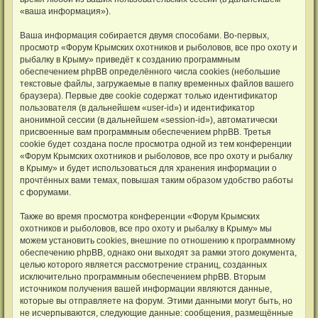
«ваша информация»).
Ваша информация собирается двумя способами. Во-первых,
просмотр «Форум Крымских охотников и рыболовов, все про охоту и
рыбалку в Крыму» приведёт к созданию программным
обеспечением phpBB определённого числа cookies (небольшие
текстовые файлы, загружаемые в папку временных файлов вашего
браузера). Первые две cookie содержат только идентификатор
пользователя (в дальнейшем «user-id») и идентификатор
анонимной сессии (в дальнейшем «session-id»), автоматически
присвоенные вам программным обеспечением phpBB. Третья
cookie будет создана после просмотра одной из тем конференции
«Форум Крымских охотников и рыболовов, все про охоту и рыбалку
в Крыму» и будет использоваться для хранения информации о
прочтённых вами темах, повышая таким образом удобство работы
с форумами.
Также во время просмотра конференции «Форум Крымских
охотников и рыболовов, все про охоту и рыбалку в Крыму» мы
можем установить cookies, внешние по отношению к программному
обеспечению phpBB, однако они выходят за рамки этого документа,
целью которого является рассмотрение страниц, созданных
исключительно программным обеспечением phpBB. Вторым
источником получения вашей информации являются данные,
которые вы отправляете на форум. Этими данными могут быть, но
не исчерпываются, следующие данные: сообщения, размещённые