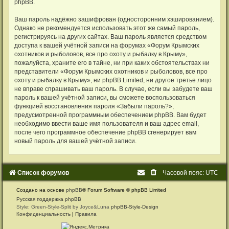
phpBB.
Ваш пароль надёжно зашифрован (односторонним хэшированием).
Однако не рекомендуется использовать этот же самый пароль,
регистрируясь на других сайтах. Ваш пароль является средством
доступа к вашей учётной записи на форумах «Форум Крымских
охотников и рыболовов, все про охоту и рыбалку в Крыму»,
пожалуйста, храните его в тайне, ни при каких обстоятельствах ни
представители «Форум Крымских охотников и рыболовов, все про
охоту и рыбалку в Крыму», ни phpBB Limited, ни другое третье лицо
не вправе спрашивать ваш пароль. В случае, если вы забудете ваш
пароль к вашей учётной записи, вы сможете воспользоваться
функцией восстановления пароля «Забыли пароль?»,
предусмотренной программным обеспечением phpBB. Вам будет
необходимо ввести ваше имя пользователя и ваш адрес email,
после чего программное обеспечение phpBB сгенерирует вам
новый пароль для вашей учётной записи.
Список форумов
Часовой пояс:
UTC
Создано на основе
phpBB
® Forum Software © phpBB Limited
Русская поддержка phpBB
Style: Green-Style-Split by Joyce&Luna
phpBB-Style-Design
Конфиденциальность
|
Правила