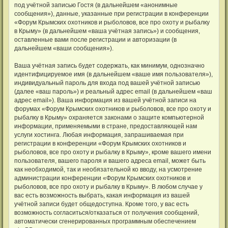
под учётной записью Гостя (в дальнейшем «анонимные
сообщения»), данные, указанные при регистрации в конференции
«Форум Крымских охотников и рыболовов, все про охоту и рыбалку
в Крыму» (в дальнейшем «ваша учётная запись») и сообщения,
оставленные вами после регистрации и авторизации (в
дальнейшем «ваши сообщения»).
Ваша учётная запись будет содержать, как минимум, однозначно
идентифицируемое имя (в дальнейшем «ваше имя пользователя»),
индивидуальный пароль для входа под вашей учётной записью
(далее «ваш пароль») и реальный адрес email (в дальнейшем «ваш
адрес email»). Ваша информация из вашей учётной записи на
форумах «Форум Крымских охотников и рыболовов, все про охоту и
рыбалку в Крыму» охраняется законами о защите компьютерной
информации, применяемыми в стране, предоставляющей нам
услуги хостинга. Любая информация, запрашиваемая при
регистрации в конференции «Форум Крымских охотников и
рыболовов, все про охоту и рыбалку в Крыму», кроме вашего имени
пользователя, вашего пароля и вашего адреса email, может быть
как необходимой, так и необязательной ко вводу, на усмотрение
администрации конференции «Форум Крымских охотников и
рыболовов, все про охоту и рыбалку в Крыму». В любом случае у
вас есть возможность выбрать, какая информация из вашей
учётной записи будет общедоступна. Кроме того, у вас есть
возможность согласиться/отказаться от получения сообщений,
автоматически сгенерированных программным обеспечением