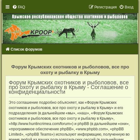
FAQ
Р
е
г
и
с
т
р
а
ц
и
я
Вход
Список форумов
Р
е
Форум Крымских охотников и рыболовов, все про
г
охоту и рыбалку в Крыму
и
с
т
Форум Крымских охотников и рыболовов, все
р
про охоту и рыбалку в Крыму - Соглашение о
а
конфиденциальности
ц
и
я
Это соглашение подробно объясняет, как «Форум Крымских
охотников и рыболовов, все про охоту и рыбалку в Крыму» и его
подразделения (в дальнейшем «мы», «наш», «Форум Крымских
охотников и рыболовов, все про охоту и рыбалку в Крыму»,
«http://www.huntincrimea.com/forum») и phpBB (в дальнейшем «они»,
«программное обеспечение phpBB», «www.phpbb.com», «phpBB
Limited», «phpBB Teams») используют информацию, полученную во
время любой из ваших пользовательских сессий (в дальнейшем