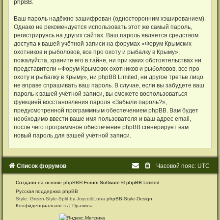
phpBB.
Ваш пароль надёжно зашифрован (односторонним хэшированием).
Однако не рекомендуется использовать этот же самый пароль,
регистрируясь на других сайтах. Ваш пароль является средством
доступа к вашей учётной записи на форумах «Форум Крымских
охотников и рыболовов, все про охоту и рыбалку в Крыму»,
пожалуйста, храните его в тайне, ни при каких обстоятельствах ни
представители «Форум Крымских охотников и рыболовов, все про
охоту и рыбалку в Крыму», ни phpBB Limited, ни другое третье лицо
не вправе спрашивать ваш пароль. В случае, если вы забудете ваш
пароль к вашей учётной записи, вы сможете воспользоваться
функцией восстановления пароля «Забыли пароль?»,
предусмотренной программным обеспечением phpBB. Вам будет
необходимо ввести ваше имя пользователя и ваш адрес email,
после чего программное обеспечение phpBB сгенерирует вам
новый пароль для вашей учётной записи.
Список форумов
Часовой пояс:
UTC
Создано на основе
phpBB
® Forum Software © phpBB Limited
Русская поддержка phpBB
Style: Green-Style-Split by Joyce&Luna
phpBB-Style-Design
Конфиденциальность
|
Правила