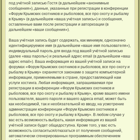
под учётной записью Гостя (в дальнейшем «анонимные
сообщения»), данные, указанные при регистрации в конференции
«Форум Крымских охотников и рыболовов, все про охоту и рыбалку
в Крыму» (в дальнейшем «ваша учётная запись») и сообщения,
оставленные вами после регистрации и авторизации (в
дальнейшем «ваши сообщения»).
Ваша учётная запись будет содержать, как минимум, однозначно
идентифицируемое имя (в дальнейшем «ваше имя пользователя»),
индивидуальный пароль для входа под вашей учётной записью
(далее «ваш пароль») и реальный адрес email (в дальнейшем «ваш
адрес email»). Ваша информация из вашей учётной записи на
форумах «Форум Крымских охотников и рыболовов, все про охоту и
рыбалку в Крыму» охраняется законами о защите компьютерной
информации, применяемыми в стране, предоставляющей нам
услуги хостинга. Любая информация, запрашиваемая при
регистрации в конференции «Форум Крымских охотников и
рыболовов, все про охоту и рыбалку в Крыму», кроме вашего имени
пользователя, вашего пароля и вашего адреса email, может быть
как необходимой, так и необязательной ко вводу, на усмотрение
администрации конференции «Форум Крымских охотников и
рыболовов, все про охоту и рыбалку в Крыму». В любом случае у
вас есть возможность выбрать, какая информация из вашей
учётной записи будет общедоступна. Кроме того, у вас есть
возможность согласиться/отказаться от получения сообщений,
автоматически сгенерированных программным обеспечением