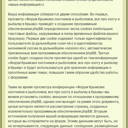
«ваша информация»).
Ваша информация собирается двумя способами. Во-первых,
просмотр «Форум Крымских охотников и рыболовов, все про охоту и
рыбалку в Крыму» приведёт к созданию программным
обеспечением phpBB определённого числа cookies (небольшие
текстовые файлы, загружаемые в папку временных файлов вашего
браузера). Первые две cookie содержат только идентификатор
пользователя (в дальнейшем «user-id») и идентификатор
анонимной сессии (в дальнейшем «session-id»), автоматически
присвоенные вам программным обеспечением phpBB. Третья
cookie будет создана после просмотра одной из тем конференции
«Форум Крымских охотников и рыболовов, все про охоту и рыбалку
в Крыму» и будет использоваться для хранения информации о
прочтённых вами темах, повышая таким образом удобство работы
с форумами.
Также во время просмотра конференции «Форум Крымских
охотников и рыболовов, все про охоту и рыбалку в Крыму» мы
можем установить cookies, внешние по отношению к программному
обеспечению phpBB, однако они выходят за рамки этого документа,
целью которого является рассмотрение страниц, созданных
исключительно программным обеспечением phpBB. Вторым
источником получения вашей информации являются данные,
которые вы отправляете на форум. Этими данными могут быть, но
не исчерпываются, следующие данные: сообщения, размещённые