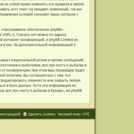
ем за собой право изменять эти правила в любое
вать этот текст на предмет изменений, так как
правления условий означает ваше согласие с
 «программное обеспечение phpBB»,
м «GPL»). Скачать его можно по адресу
й интернет-конференций, и phpBB Limited не
ия в них. За дополнительной информацией о
ывов к национальной розни и прочих сообщений,
хотников и рыболовов, все про охоту и рыбалку в
 от конференции, при этом ваш провайдер будет
ой политики. Вы соглашаетесь с тем, что
тредактировать, перенести или закрыть любую
ься в базе данных. Хотя эта информация не
, все про охоту и рыбалку в Крыму», ни phpBB
и
н
и
с
т
р
а
ц
и
е
й
Удалить cookies
Часовой пояс:
UTC