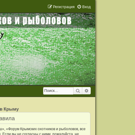
Р
е
г
и
с
т
р
а
ц
и
я
Вход
Поиск
Расширенный поиск
 в Крыму
равила
ш», «Форум Крымских охотников и рыболовов, все
. Если вы не согласны с ними, пожалуйста, не