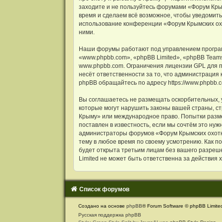
и
заходите и не пользуйтесь форумами «Форум Крым
я
время и сделаем всё возможное, чтобы уведомить
использование конференции «Форум Крымских охот
ними.
Наши форумы работают под управлением програм
«www.phpbb.com», «phpBB Limited», «phpBB Team
www.phpbb.com
. Ограничения лицензии GPL для 
несёт ответственности за то, что администрация
phpBB обращайтесь по адресу
https://www.phpbb.
Вы соглашаетесь не размещать оскорбительных, 
которые могут нарушить законы вашей страны, ст
Крыму» или международное право. Попытки разме
поставлен в известность, если мы сочтём это ну
администраторы форумов «Форум Крымских охотни
тему в любое время по своему усмотрению. Как п
будет открыта третьим лицам без вашего разреше
Limited не может быть ответственна за действия 
Список форумов
С
Создано на основе
phpBB
® Forum Software © phpBB Limite
в
Русская поддержка phpBB