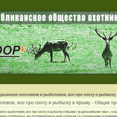
рымских охотников и рыболовов, все про охоту и рыбалку
ловов, все про охоту и рыбалку в Крыму - Общие п
в и рыболовов, все про охоту и рыбалку в Крыму» (в дальнейшем «мы», «на
crimea.com/forum»), вы подтверждаете своё согласие со следующими условиями