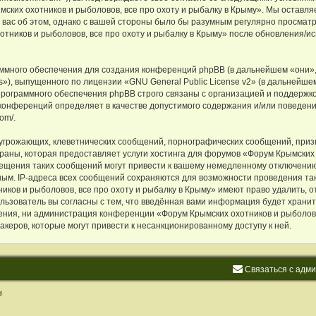
ских охотников и рыболовов, все про охоту и рыбалку в Крыму». Мы оставля
 вас об этом, однако с вашей стороны было бы разумным регулярно просматри
ников и рыболовов, все про охоту и рыбалку в Крыму» после обновления/ис
много обеспечения для создания конференций phpBB (в дальнейшем «они»,
s»), выпущенного по лицензии «
GNU General Public License v2
» (в дальнейше
программного обеспечения phpBB строго связаны с организацией и поддержко
 конференций определяет в качестве допустимого содержания и/или поведен
com/
.
угрожающих, клеветнических сообщений, порнографических сообщений, приз
раны, которая предоставляет услуги хостинга для форумов «Форум Крымских о
щения таких сообщений могут привести к вашему немедленному отключению
жным. IP-адреса всех сообщений сохраняются для возможности проведения так
ков и рыболовов, все про охоту и рыбалку в Крыму» имеют право удалить, о
ользователь вы согласны с тем, что введённая вами информация будет хранит
ния, ни администрация конференции «Форум Крымских охотников и рыболовов
хакеров, которые могут привести к несанкционированному доступу к ней.
С
в
я
з
а
т
ь
с
я
с
а
д
м
d