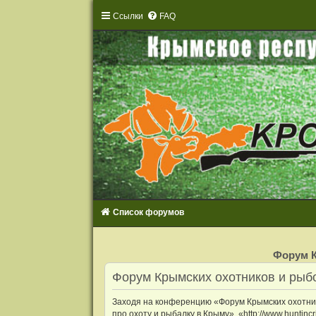
Ссылки
FAQ
Список форумов
Р
е
Форум К
г
и
Форум Крымских охотников и рыбо
с
т
р
Заходя на конференцию «Форум Крымских охотнико
а
ц
про охоту и рыбалку в Крыму», «http://www.huntin