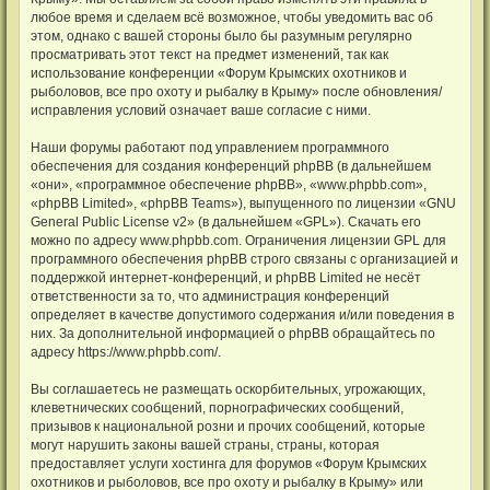
любое время и сделаем всё возможное, чтобы уведомить вас об
этом, однако с вашей стороны было бы разумным регулярно
просматривать этот текст на предмет изменений, так как
использование конференции «Форум Крымских охотников и
рыболовов, все про охоту и рыбалку в Крыму» после обновления/
исправления условий означает ваше согласие с ними.
Наши форумы работают под управлением программного
обеспечения для создания конференций phpBB (в дальнейшем
«они», «программное обеспечение phpBB», «www.phpbb.com»,
«phpBB Limited», «phpBB Teams»), выпущенного по лицензии «
GNU
General Public License v2
» (в дальнейшем «GPL»). Скачать его
можно по адресу
www.phpbb.com
. Ограничения лицензии GPL для
программного обеспечения phpBB строго связаны с организацией и
поддержкой интернет-конференций, и phpBB Limited не несёт
ответственности за то, что администрация конференций
определяет в качестве допустимого содержания и/или поведения в
них. За дополнительной информацией о phpBB обращайтесь по
адресу
https://www.phpbb.com/
.
Вы соглашаетесь не размещать оскорбительных, угрожающих,
клеветнических сообщений, порнографических сообщений,
призывов к национальной розни и прочих сообщений, которые
могут нарушить законы вашей страны, страны, которая
предоставляет услуги хостинга для форумов «Форум Крымских
охотников и рыболовов, все про охоту и рыбалку в Крыму» или