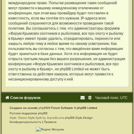
международное право. Попытки размещения таких сообщений
могут привести к вашему немедленному отключению от
конференции, при этом ваш провайдер будет поставлен в
известность, если мы сочтём это нужным. IP-адреса всех
сообщений сохраняются для возможности проведения такой
политики. Вы соглашаетесь с тем, что администраторы форумов
«Форум Крымских охотников и рыболовов, все про охоту и рыбалку
в Крыму» имеют право удалить, отредактировать, перенести или
закрыть любую тему в любое время по своему усмотрению. Как
пользователь вы согласны с тем, что введённая вами информация
будет храниться в базе данных. Хотя эта информация не будет
открыта третьим лицам без вашего разрешения, ни администрация
конференции «Форум Крымских охотников и рыболовов, все про
охоту и рыбалку в Крыму», ни phpBB Limited не может быть
ответственна за действия хакеров, которые могут привести к
несанкционированному доступу к ней.
Список форумов
Часовой пояс:
UTC
Создано на основе
phpBB
® Forum Software © phpBB Limited
Русская поддержка phpBB
Style: Green-Style-Split by Joyce&Luna
phpBB-Style-Design
Конфиденциальность
|
Правила