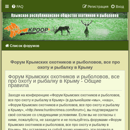
FAQ
Р
е
г
и
с
т
р
а
ц
и
я
Вход
Список форумов
Р
е
Форум Крымских охотников и рыболовов, все про
г
охоту и рыбалку в Крыму
и
с
т
Форум Крымских охотников и рыболовов, все
р
про охоту и рыбалку в Крыму - Общие
а
правила
ц
и
я
Заходя на конференцию «Форум Крымских охотников и рыболовов,
все про охоту и рыбалку в Крыму» (в дальнейшем «мы», «наш»,
«Форум Крымских охотников и рыболовов, все про охоту и рыбалку
в Крыму», «http://www.huntincrimea.com/forum»), вы подтверждаете
своё согласие со следующими условиями. Если вы не согласны с
ними, пожалуйста, не заходите и не пользуйтесь форумами «Форум
Крымских охотников и рыболовов, все про охоту и рыбалку в
Крыму». Мы оставляем за собой право изменять эти правила в