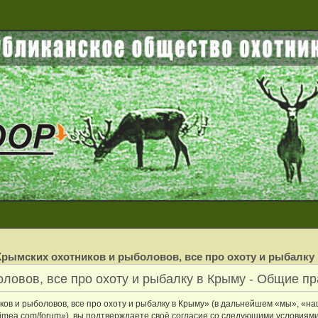
рымских охотников и рыболовов, все про охоту и рыбалку
ловов, все про охоту и рыбалку в Крыму - Общие п
в и рыболовов, все про охоту и рыбалку в Крыму» (в дальнейшем «мы», «на
crimea.com/forum»), вы подтверждаете своё согласие со следующими условиями