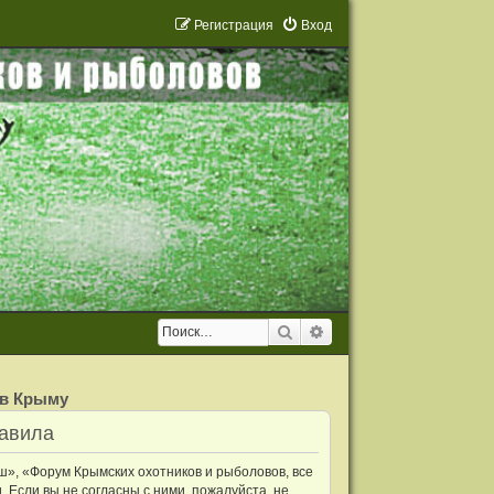
Р
е
г
и
с
т
р
а
ц
и
я
Вход
Поиск
Расширенный поиск
 в Крыму
равила
ш», «Форум Крымских охотников и рыболовов, все
. Если вы не согласны с ними, пожалуйста, не