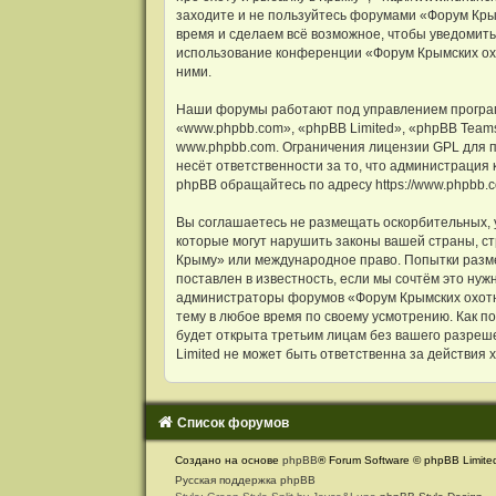
и
заходите и не пользуйтесь форумами «Форум Крым
я
время и сделаем всё возможное, чтобы уведомить
использование конференции «Форум Крымских охот
ними.
Наши форумы работают под управлением програм
«www.phpbb.com», «phpBB Limited», «phpBB Team
www.phpbb.com
. Ограничения лицензии GPL для 
несёт ответственности за то, что администрация
phpBB обращайтесь по адресу
https://www.phpbb.
Вы соглашаетесь не размещать оскорбительных, 
которые могут нарушить законы вашей страны, ст
Крыму» или международное право. Попытки разме
поставлен в известность, если мы сочтём это ну
администраторы форумов «Форум Крымских охотни
тему в любое время по своему усмотрению. Как п
будет открыта третьим лицам без вашего разреше
Limited не может быть ответственна за действия 
Список форумов
С
Создано на основе
phpBB
® Forum Software © phpBB Limite
в
Русская поддержка phpBB