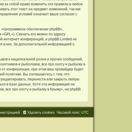
ем за собой право изменять эти правила в любое
вать этот текст на предмет изменений, так как
правления условий означает ваше согласие с
 «программное обеспечение phpBB»,
м «GPL»). Скачать его можно по адресу
й интернет-конференций, и phpBB Limited не
ия в них. За дополнительной информацией о
ывов к национальной розни и прочих сообщений,
хотников и рыболовов, все про охоту и рыбалку в
 от конференции, при этом ваш провайдер будет
ой политики. Вы соглашаетесь с тем, что
тредактировать, перенести или закрыть любую
ься в базе данных. Хотя эта информация не
, все про охоту и рыбалку в Крыму», ни phpBB
и
н
и
с
т
р
а
ц
и
е
й
Удалить cookies
Часовой пояс:
UTC