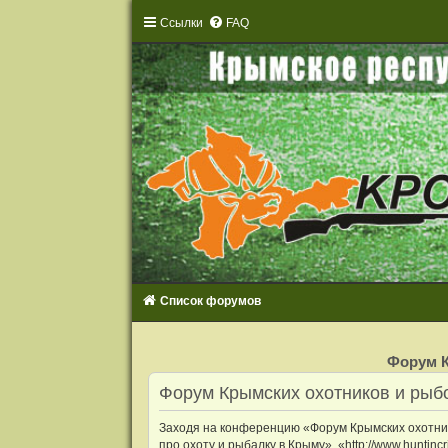
Ссылки
FAQ
Список форумов
Р
е
Форум К
г
и
Форум Крымских охотников и рыбо
с
т
р
Заходя на конференцию «Форум Крымских охотнико
а
ц
про охоту и рыбалку в Крыму», «http://www.huntin