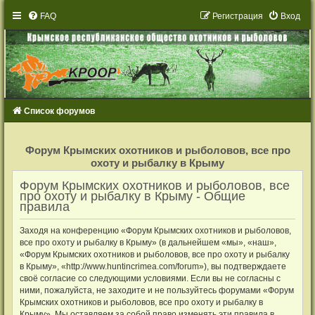
FAQ
Р
е
г
и
с
т
р
а
ц
и
я
Вход
Список форумов
Р
е
Форум Крымских охотников и рыболовов, все про
г
охоту и рыбалку в Крыму
и
с
т
Форум Крымских охотников и рыболовов, все
р
про охоту и рыбалку в Крыму - Общие
а
правила
ц
и
я
Заходя на конференцию «Форум Крымских охотников и рыболовов,
все про охоту и рыбалку в Крыму» (в дальнейшем «мы», «наш»,
«Форум Крымских охотников и рыболовов, все про охоту и рыбалку
в Крыму», «http://www.huntincrimea.com/forum»), вы подтверждаете
своё согласие со следующими условиями. Если вы не согласны с
ними, пожалуйста, не заходите и не пользуйтесь форумами «Форум
Крымских охотников и рыболовов, все про охоту и рыбалку в
Крыму». Мы оставляем за собой право изменять эти правила в