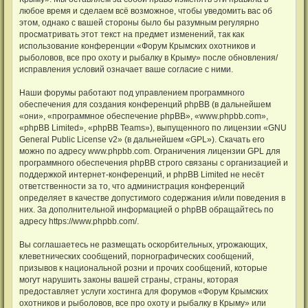
любое время и сделаем всё возможное, чтобы уведомить вас об
этом, однако с вашей стороны было бы разумным регулярно
просматривать этот текст на предмет изменений, так как
использование конференции «Форум Крымских охотников и
рыболовов, все про охоту и рыбалку в Крыму» после обновления/
исправления условий означает ваше согласие с ними.
Наши форумы работают под управлением программного
обеспечения для создания конференций phpBB (в дальнейшем
«они», «программное обеспечение phpBB», «www.phpbb.com»,
«phpBB Limited», «phpBB Teams»), выпущенного по лицензии «
GNU
General Public License v2
» (в дальнейшем «GPL»). Скачать его
можно по адресу
www.phpbb.com
. Ограничения лицензии GPL для
программного обеспечения phpBB строго связаны с организацией и
поддержкой интернет-конференций, и phpBB Limited не несёт
ответственности за то, что администрация конференций
определяет в качестве допустимого содержания и/или поведения в
них. За дополнительной информацией о phpBB обращайтесь по
адресу
https://www.phpbb.com/
.
Вы соглашаетесь не размещать оскорбительных, угрожающих,
клеветнических сообщений, порнографических сообщений,
призывов к национальной розни и прочих сообщений, которые
могут нарушить законы вашей страны, страны, которая
предоставляет услуги хостинга для форумов «Форум Крымских
охотников и рыболовов, все про охоту и рыбалку в Крыму» или