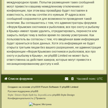
международное право. Попытки размещения таких сообщений
могут привести к вашему немедленному отключению от
конференции, при этом ваш провайдер будет поставлен в
известность, если мы сочтём это нужным. IP-адреса всех
сообщений сохраняются для возможности проведения такой
политики. Вы соглашаетесь с тем, что администраторы форумов
«Форум Крымских охотников и рыболовов, все про охоту и рыбалку
в Крыму» имеют право удалить, отредактировать, перенести или
закрыть любую тему в любое время по своему усмотрению. Как
пользователь вы согласны с тем, что введённая вами информация
будет храниться в базе данных. Хотя эта информация не будет
открыта третьим лицам без вашего разрешения, ни администрация
конференции «Форум Крымских охотников и рыболовов, все про
охоту и рыбалку в Крыму», ни phpBB Limited не может быть
ответственна за действия хакеров, которые могут привести к
несанкционированному доступу к ней.
Список форумов
Часовой пояс:
UTC
Создано на основе
phpBB
® Forum Software © phpBB Limited
Русская поддержка phpBB
Style: Green-Style-Split by Joyce&Luna
phpBB-Style-Design
Конфиденциальность
|
Правила