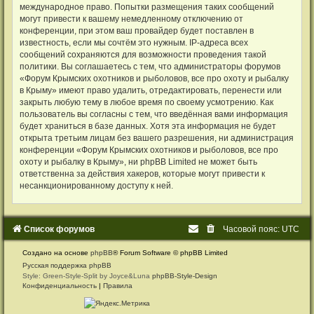
международное право. Попытки размещения таких сообщений
могут привести к вашему немедленному отключению от
конференции, при этом ваш провайдер будет поставлен в
известность, если мы сочтём это нужным. IP-адреса всех
сообщений сохраняются для возможности проведения такой
политики. Вы соглашаетесь с тем, что администраторы форумов
«Форум Крымских охотников и рыболовов, все про охоту и рыбалку
в Крыму» имеют право удалить, отредактировать, перенести или
закрыть любую тему в любое время по своему усмотрению. Как
пользователь вы согласны с тем, что введённая вами информация
будет храниться в базе данных. Хотя эта информация не будет
открыта третьим лицам без вашего разрешения, ни администрация
конференции «Форум Крымских охотников и рыболовов, все про
охоту и рыбалку в Крыму», ни phpBB Limited не может быть
ответственна за действия хакеров, которые могут привести к
несанкционированному доступу к ней.
Список форумов
Часовой пояс:
UTC
Создано на основе
phpBB
® Forum Software © phpBB Limited
Русская поддержка phpBB
Style: Green-Style-Split by Joyce&Luna
phpBB-Style-Design
Конфиденциальность
|
Правила