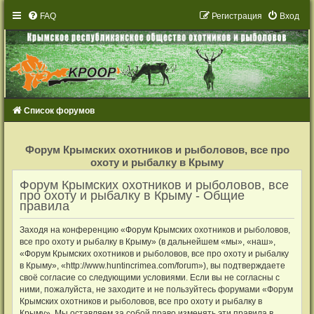
FAQ
Р
е
г
и
с
т
р
а
ц
и
я
Вход
Список форумов
Р
е
Форум Крымских охотников и рыболовов, все про
г
охоту и рыбалку в Крыму
и
с
т
Форум Крымских охотников и рыболовов, все
р
про охоту и рыбалку в Крыму - Общие
а
правила
ц
и
я
Заходя на конференцию «Форум Крымских охотников и рыболовов,
все про охоту и рыбалку в Крыму» (в дальнейшем «мы», «наш»,
«Форум Крымских охотников и рыболовов, все про охоту и рыбалку
в Крыму», «http://www.huntincrimea.com/forum»), вы подтверждаете
своё согласие со следующими условиями. Если вы не согласны с
ними, пожалуйста, не заходите и не пользуйтесь форумами «Форум
Крымских охотников и рыболовов, все про охоту и рыбалку в
Крыму». Мы оставляем за собой право изменять эти правила в