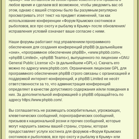
любое время и сделаем всё возможное, чтобы уведомить вас об
этом, однако с вашей стороны было бы разумным регулярно
просматривать этот текст на предмет изменений, так как
использование конференции «Форум Крымских охотников и
рыболовов, все про охоту и рыбалку в Крыму» после обновления/
исправления условий означает ваше согласие с ними.
Наши форумы работают под управлением программного
обеспечения для создания конференций phpBB (в дальнейшем
«они», «программное обеспечение phpBB», «www.phpbb.com»,
«phpBB Limited», «phpBB Teams»), выпущенного по лицензии «
GNU
General Public License v2
» (в дальнейшем «GPL»). Скачать его
можно по адресу
www.phpbb.com
. Ограничения лицензии GPL для
программного обеспечения phpBB строго связаны с организацией и
поддержкой интернет-конференций, и phpBB Limited не несёт
ответственности за то, что администрация конференций
определяет в качестве допустимого содержания и/или поведения в
них. За дополнительной информацией о phpBB обращайтесь по
адресу
https://www.phpbb.com/
.
Вы соглашаетесь не размещать оскорбительных, угрожающих,
клеветнических сообщений, порнографических сообщений,
призывов к национальной розни и прочих сообщений, которые
могут нарушить законы вашей страны, страны, которая
предоставляет услуги хостинга для форумов «Форум Крымских
охотников и рыболовов, все про охоту и рыбалку в Крыму» или