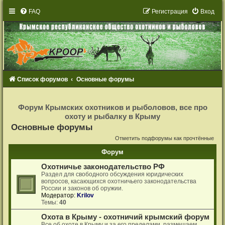
FAQ
Р
е
г
и
с
т
р
а
ц
и
я
Вход
Список форумов
Основные форумы
Р
е
Форум Крымских охотников и рыболовов, все про
г
охоту и рыбалку в Крыму
и
с
Основные форумы
т
р
Отметить подфорумы как прочтённые
а
ц
Форум
и
я
Охотничье законодательство РФ
Раздел для свободного обсуждения юридических
вопросов, касающихся охотничьего законодательства
России и законов об оружии.
Модератор:
Krilov
Темы:
40
Охота в Крыму - охотничий крымский форум
Все об охоте в Крыму и за его пределами, размещаем