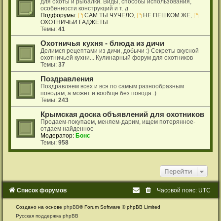
для охоты и рыбалки. Виды, способы использования,
особенности конструкций и т. д
Подфорумы:
САМ ТЫ ЧУЧЕЛО
,
НЕ ПЕШКОМ ЖЕ
,
ОХОТНИЧЬИ ГАДЖЕТЫ
Темы:
41
Охотничья кухня - блюда из дичи
Делимся рецептами из дичи, добычи :) Секреты вкусной
охотничьей кухни... Кулинарный форум для охотников
Темы:
37
Поздравления
Поздравляем всех и вся по самым разнообразным
поводам, а может и вообще без повода :)
Темы:
243
Крымская доска объявлений для охотников
Продаем-покупаем, меняем-дарим, ищем потерянное-
отдаем найденное
Модератор:
Бонс
Темы:
958
Перейти
Список форумов
Часовой пояс:
UTC
Создано на основе
phpBB
® Forum Software © phpBB Limited
Русская поддержка phpBB