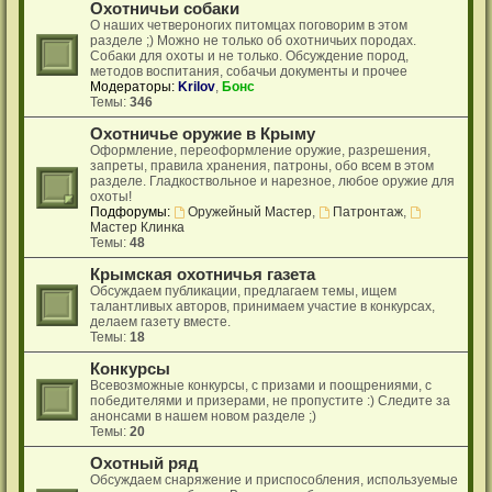
Охотничьи собаки
О наших четвероногих питомцах поговорим в этом
разделе ;) Можно не только об охотничьих породах.
Собаки для охоты и не только. Обсуждение пород,
методов воспитания, собачьи документы и прочее
Модераторы:
Krilov
,
Бонс
Темы:
346
Охотничье оружие в Крыму
Оформление, переоформление оружие, разрешения,
запреты, правила хранения, патроны, обо всем в этом
разделе. Гладкоствольное и нарезное, любое оружие для
охоты!
Подфорумы:
Оружейный Мастер
,
Патронтаж
,
Мастер Клинка
Темы:
48
Крымская охотничья газета
Обсуждаем публикации, предлагаем темы, ищем
талантливых авторов, принимаем участие в конкурсах,
делаем газету вместе.
Темы:
18
Конкурсы
Всевозможные конкурсы, с призами и поощрениями, с
победителями и призерами, не пропустите :) Следите за
анонсами в нашем новом разделе ;)
Темы:
20
Охотный ряд
Обсуждаем снаряжение и приспособления, используемые