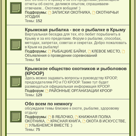
отчеты об охоте, делимся опытом, спрашиваем-
отвечаем... Охотимся вобщем! :)
Подфорумы:
ЗАПИСКИ ОХОТНИКА
,
ОХОТНИЧЬИ
УГОДИЯ
Темы:
152
Крымская рыбалка - все о рыбалке в Крыму
Виртуальная беседка для тех, кто любит порыбачить в
Крыму и за его пределами. Форум о рыбалке, способах,
методах, запретах, советах и секретах. Добро пожаловать
в Крым на рыбалку!
Подфорумы:
РЫБАЦКИЕ БАЙКИ
,
КЛЕВОЕ МЕСТО
,
Объявления о проведении соревнований
Темы:
54
Крымское общество охотников и рыболовов
(КРООР)
Здесь можно задавать вопросы к руководству КРООР,
председателям РО и ГО КРООР. Также тут будет
размещаться официальная информация КРООР.
Подфорум:
РАЙОННЫЕ ОРГАНИЗАЦИИ КРООР
Темы:
129
Обо всем по немногу
обсуждаем темы близкие к охоте, рыбалке, здоровому
отдыху
Подфорумы:
В ЯБЛОЧКО
,
КНИЖНАЯ ПОЛКА
ОХОТНИКА
,
КРАСНАЯ КНИГА
,
ОХОТА В ИСКУССТВЕ
,
УЛЫБНЕМСЯ ВМЕСТЕ :)
Темы:
75