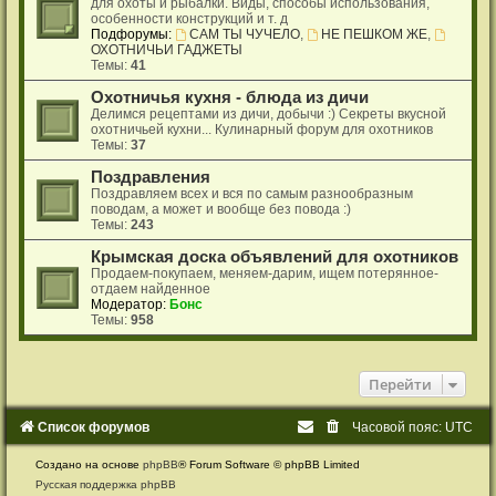
для охоты и рыбалки. Виды, способы использования,
особенности конструкций и т. д
Подфорумы:
САМ ТЫ ЧУЧЕЛО
,
НЕ ПЕШКОМ ЖЕ
,
ОХОТНИЧЬИ ГАДЖЕТЫ
Темы:
41
Охотничья кухня - блюда из дичи
Делимся рецептами из дичи, добычи :) Секреты вкусной
охотничьей кухни... Кулинарный форум для охотников
Темы:
37
Поздравления
Поздравляем всех и вся по самым разнообразным
поводам, а может и вообще без повода :)
Темы:
243
Крымская доска объявлений для охотников
Продаем-покупаем, меняем-дарим, ищем потерянное-
отдаем найденное
Модератор:
Бонс
Темы:
958
Перейти
Список форумов
Часовой пояс:
UTC
Создано на основе
phpBB
® Forum Software © phpBB Limited
Русская поддержка phpBB