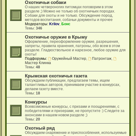
Охотничьи собаки
О наших четвероногих питомцах поговорим в этом
разделе ;) Можно не только об охотничьих породах.
Собаки для охоты и не только. Обсуждение пород,
методов воспитания, собачьи документы и прочее
Модераторы:
Krilov
,
Бонс
Темы:
346
Охотничье оружие в Крыму
Оформление, переоформление оружие, разрешения,
запреты, правила хранения, патроны, обо всем в этом
разделе. Гладкоствольное и нарезное, любое оружие для
охоты!
Подфорумы:
Оружейный Мастер
,
Патронтаж
,
Мастер Клинка
Темы:
48
Крымская охотничья газета
Обсуждаем публикации, предлагаем темы, ищем
талантливых авторов, принимаем участие в конкурсах,
делаем газету вместе.
Темы:
18
Конкурсы
Всевозможные конкурсы, с призами и поощрениями, с
победителями и призерами, не пропустите :) Следите за
анонсами в нашем новом разделе ;)
Темы:
20
Охотный ряд
Обсуждаем снаряжение и приспособления, используемые