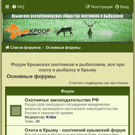
FAQ
Р
е
г
и
с
т
р
а
ц
и
я
Вход
Список форумов
Основные форумы
Р
е
Форум Крымских охотников и рыболовов, все про
г
охоту и рыбалку в Крыму
и
с
Основные форумы
т
р
Отметить подфорумы как прочтённые
а
ц
Форум
и
я
Охотничье законодательство РФ
Раздел для свободного обсуждения юридических
вопросов, касающихся охотничьего законодательства
России и законов об оружии.
Модератор:
Krilov
Темы:
40
Охота в Крыму - охотничий крымский форум
Все об охоте в Крыму и за его пределами, размещаем