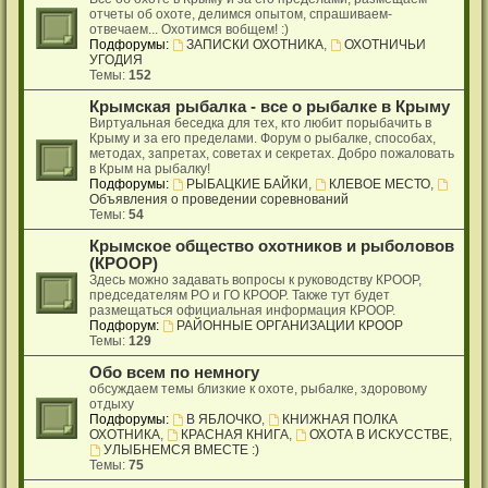
отчеты об охоте, делимся опытом, спрашиваем-
отвечаем... Охотимся вобщем! :)
Подфорумы:
ЗАПИСКИ ОХОТНИКА
,
ОХОТНИЧЬИ
УГОДИЯ
Темы:
152
Крымская рыбалка - все о рыбалке в Крыму
Виртуальная беседка для тех, кто любит порыбачить в
Крыму и за его пределами. Форум о рыбалке, способах,
методах, запретах, советах и секретах. Добро пожаловать
в Крым на рыбалку!
Подфорумы:
РЫБАЦКИЕ БАЙКИ
,
КЛЕВОЕ МЕСТО
,
Объявления о проведении соревнований
Темы:
54
Крымское общество охотников и рыболовов
(КРООР)
Здесь можно задавать вопросы к руководству КРООР,
председателям РО и ГО КРООР. Также тут будет
размещаться официальная информация КРООР.
Подфорум:
РАЙОННЫЕ ОРГАНИЗАЦИИ КРООР
Темы:
129
Обо всем по немногу
обсуждаем темы близкие к охоте, рыбалке, здоровому
отдыху
Подфорумы:
В ЯБЛОЧКО
,
КНИЖНАЯ ПОЛКА
ОХОТНИКА
,
КРАСНАЯ КНИГА
,
ОХОТА В ИСКУССТВЕ
,
УЛЫБНЕМСЯ ВМЕСТЕ :)
Темы:
75