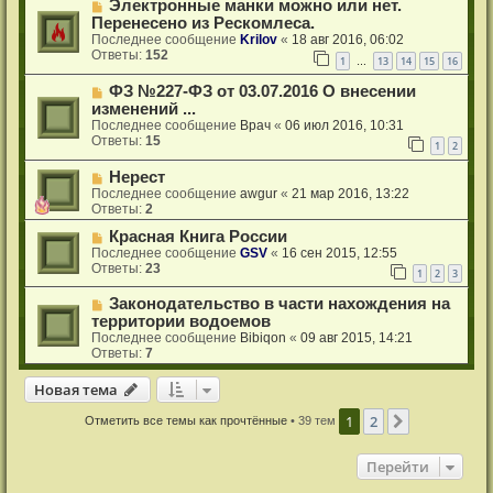
Электронные манки можно или нет.
Перенесено из Рескомлеса.
Последнее сообщение
Krilov
«
18 авг 2016, 06:02
Ответы:
152
1
13
14
15
16
…
ФЗ №227-ФЗ от 03.07.2016 О внесении
изменений ...
Последнее сообщение
Врач
«
06 июл 2016, 10:31
Ответы:
15
1
2
Нерест
Последнее сообщение
awgur
«
21 мар 2016, 13:22
Ответы:
2
Красная Книга России
Последнее сообщение
GSV
«
16 сен 2015, 12:55
Ответы:
23
1
2
3
Законодательство в части нахождения на
территории водоемов
Последнее сообщение
Bibiqon
«
09 авг 2015, 14:21
Ответы:
7
Новая тема
Н
о
в
а
я
т
е
м
а
1
2
След.
Отметить все темы как прочтённые
• 39 тем
Перейти