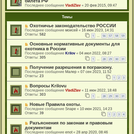
билета РФ
Последнее сообщение
VladiZlav
«
20 фев 2015, 09:47
Темы
Охотничье законодательство РОССИИ
Последнее сообщение
моисей
«
16 июн 2023, 14:31
Ответы:
582
1
56
57
58
59
…
Основные нормативные документы для
охотника в России
Последнее сообщение
Krilov
«
04 июл 2022, 08:27
Ответы:
305
1
28
29
30
31
…
Получение разрешения в погранзону.
Последнее сообщение
Малер
«
07 сен 2023, 11:52
Ответы:
23
1
2
3
Вопросы Krilovu
Последнее сообщение
VladiZlav
«
11 июн 2022, 18:48
Ответы:
303
1
28
29
30
31
…
Новые Правила охоты.
Последнее сообщение
Snape
«
10 июн 2021, 14:23
Ответы:
39
1
2
3
4
Разъяснения по законам и правовым
документам
Последнее сообщение
enot
«
28 апр 2020, 08:46