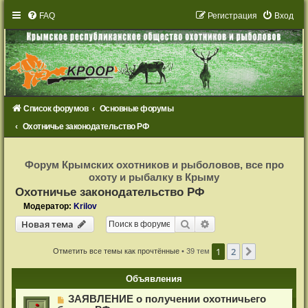
FAQ
Р
е
г
и
с
т
р
а
ц
и
я
Вход
Список форумов
Основные форумы
Охотничье законодательство РФ
Р
е
Форум Крымских охотников и рыболовов, все про
г
охоту и рыбалку в Крыму
и
с
Охотничье законодательство РФ
т
р
Модератор:
Krilov
а
Новая тема
ц
Поиск
Расширенный поиск
Н
о
в
а
я
т
е
м
а
и
я
1
2
След.
Отметить все темы как прочтённые
• 39 тем
Объявления
ЗАЯВЛЕНИЕ о получении охотничьего