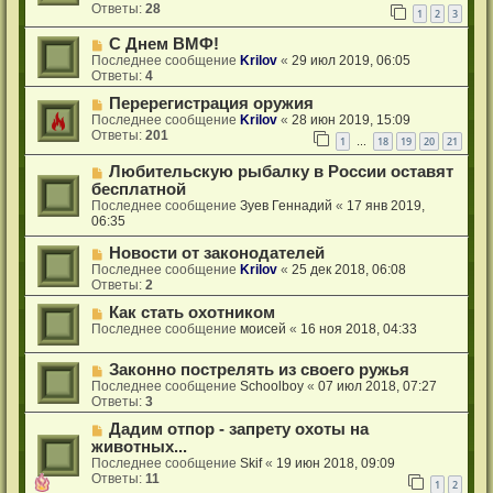
Ответы:
28
1
2
3
С Днем ВМФ!
Последнее сообщение
Krilov
«
29 июл 2019, 06:05
Ответы:
4
Перерегистрация оружия
Последнее сообщение
Krilov
«
28 июн 2019, 15:09
Ответы:
201
1
18
19
20
21
…
Любительскую рыбалку в России оставят
бесплатной
Последнее сообщение
Зуев Геннадий
«
17 янв 2019,
06:35
Новости от законодателей
Последнее сообщение
Krilov
«
25 дек 2018, 06:08
Ответы:
2
Как стать охотником
Последнее сообщение
моисей
«
16 ноя 2018, 04:33
Законно пострелять из своего ружья
Последнее сообщение
Schoolboy
«
07 июл 2018, 07:27
Ответы:
3
Дадим отпор - запрету охоты на
животных...
Последнее сообщение
Skif
«
19 июн 2018, 09:09
Ответы:
11
1
2