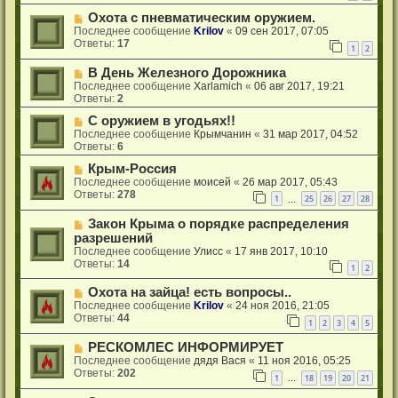
Охота с пневматическим оружием.
Последнее сообщение
Krilov
«
09 сен 2017, 07:05
Ответы:
17
1
2
В День Железного Дорожника
Последнее сообщение
Xarlamich
«
06 авг 2017, 19:21
Ответы:
2
С оружием в угодьях!!
Последнее сообщение
Крымчанин
«
31 мар 2017, 04:52
Ответы:
6
Крым-Россия
Последнее сообщение
моисей
«
26 мар 2017, 05:43
Ответы:
278
1
25
26
27
28
…
Закон Крыма о порядке распределения
разрешений
Последнее сообщение
Улисс
«
17 янв 2017, 10:10
Ответы:
14
1
2
Охота на зайца! есть вопросы..
Последнее сообщение
Krilov
«
24 ноя 2016, 21:05
Ответы:
44
1
2
3
4
5
РЕСКОМЛЕС ИНФОРМИРУЕТ
Последнее сообщение
дядя Вася
«
11 ноя 2016, 05:25
Ответы:
202
1
18
19
20
21
…